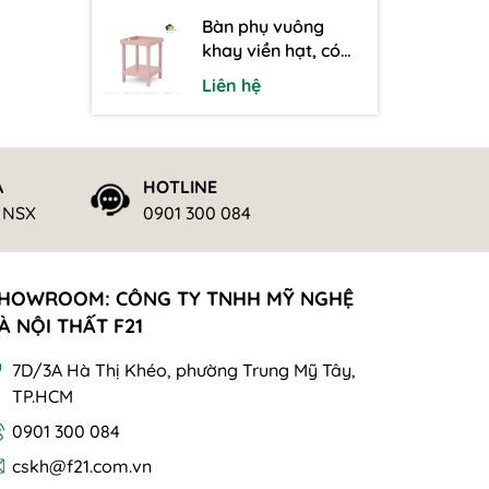
Bàn phụ vuông
khay viền hạt, có
thể tháo rời kèm kệ
Liên hệ
Ả
HOTLINE
ừ NSX
0901 300 084
HOWROOM: CÔNG TY TNHH MỸ NGHỆ
À NỘI THẤT F21
7D/3A Hà Thị Khéo, phường Trung Mỹ Tây,
TP.HCM
0901 300 084
cskh@f21.com.vn