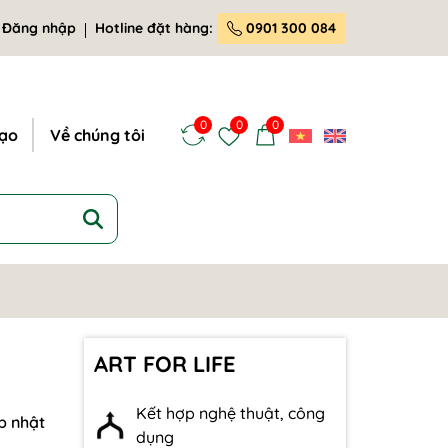
Đăng nhập
Hotline đặt hàng:
0901 300 084
0
0
0
tạo
Về chúng tôi
ART FOR LIFE
Kết hợp nghệ thuật, công
p nhật
dụng