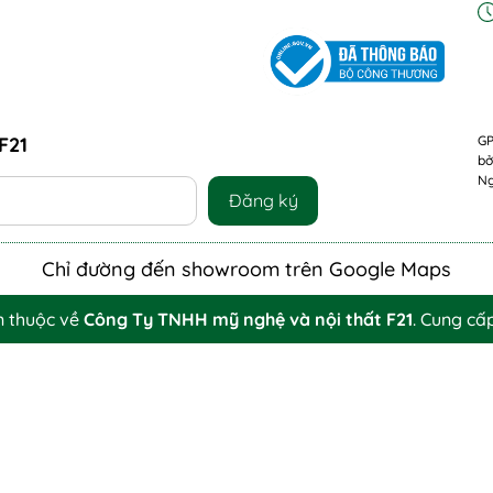
F21
GP
bở
Ng
Đăng ký
Chỉ đường đến showroom trên Google Maps
n thuộc về
Công Ty TNHH mỹ nghệ và nội thất F21
.
Cung cấ