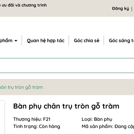
 ưu đãi và chương trình
Đăng ký
 phẩm
Quan hệ hợp tác
Góc chia sẻ
Góc sáng 
ân trụ tròn gỗ tràm
Bàn phụ chân trụ tròn gỗ tràm
Thương hiệu:
F21
Loại:
Bàn phụ
Tình trạng:
Còn hàng
Mã sản phẩm:
Đang cậ