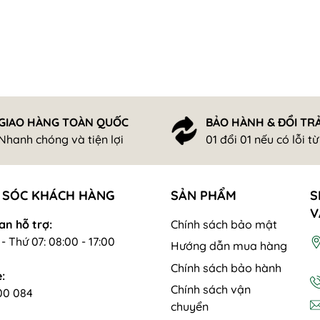
GIAO HÀNG TOÀN QUỐC
BẢO HÀNH & ĐỔI TR
Nhanh chóng và tiện lợi
01 đổi 01 nếu có lỗi t
 SÓC KHÁCH HÀNG
SẢN PHẨM
S
V
an hỗ trợ:
Chính sách bảo mật
- Thứ 07: 08:00 - 17:00
Hướng dẫn mua hàng
Chính sách bảo hành
:
Chính sách vận
00 084
chuyển