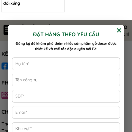
đối xứng
ĐẢM BẢO CHẤT LƯỢNG
GIAO 
ĐẶT HÀNG THEO YÊU CẦU
Nguyên liệu an toàn sức khỏe
Nhanh 
Đăng ký để khám phá thêm nhiều sản phẩm gỗ decor được
thiết kế và chế tác độc quyền bởi F21
KẾT NỐI
PHƯƠNG THỨC THANH TOÁN
CHĂM SÓC KHÁCH HÀNG
Thời gian hỗ trợ:
Thứ 02 - Thứ 07: 08:00 - 17:00