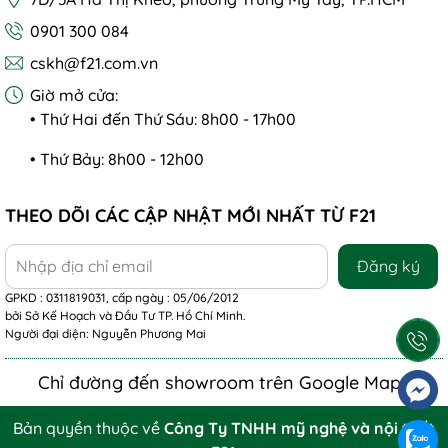
0901 300 084
cskh@f21.com.vn
Giờ mở cửa:
• Thứ Hai đến Thứ Sáu: 8h00 - 17h00
• Thứ Bảy: 8h00 - 12h00
THEO DÕI CÁC CẬP NHẬT MỚI NHẤT TỪ F21
Đăng ký
GPKD : 0311819031, cấp ngày : 05/06/2012
bởi Sở Kế Hoạch và Đầu Tư TP. Hồ Chí Minh.
Người đại diện: Nguyễn Phương Mai
Chỉ đường đến showroom trên Google Maps
Bản quyền thuộc về
Công Ty TNHH mỹ nghệ và nội thất