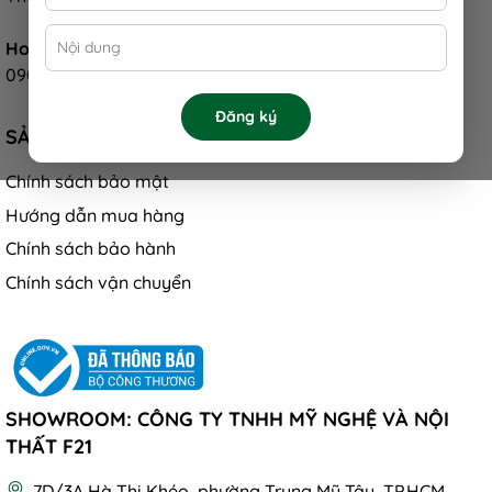
Hotline:
0901 300 084
Đăng ký
SẢN PHẨM
Chính sách bảo mật
Hướng dẫn mua hàng
Chính sách bảo hành
Chính sách vận chuyển
SHOWROOM: CÔNG TY TNHH MỸ NGHỆ VÀ NỘI
THẤT F21
7D/3A Hà Thị Khéo, phường Trung Mỹ Tây, TP.HCM