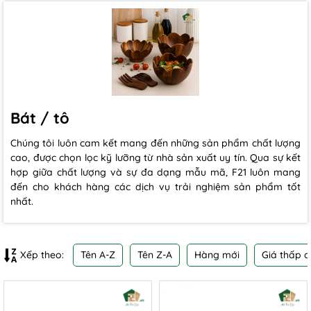
Bát / tô
Chúng tôi luôn cam kết mang đến những sản phẩm chất lượng
cao, được chọn lọc kỹ lưỡng từ nhà sản xuất uy tín. Qua sự kết
hợp giữa chất lượng và sự đa dạng mẫu mã, F21 luôn mang
đến cho khách hàng các dịch vụ trải nghiệm sản phẩm tốt
nhất.
Tên A-Z
Tên Z-A
Hàng mới
Giá thấp 
Xếp theo: