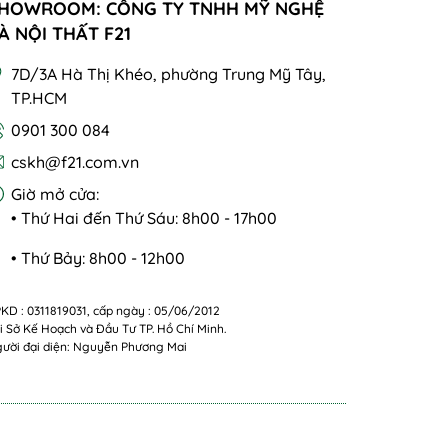
HOWROOM: CÔNG TY TNHH MỸ NGHỆ
À NỘI THẤT F21
7D/3A Hà Thị Khéo, phường Trung Mỹ Tây,
TP.HCM
0901 300 084
cskh@f21.com.vn
Giờ mở cửa:
• Thứ Hai đến Thứ Sáu: 8h00 - 17h00
• Thứ Bảy: 8h00 - 12h00
KD : 0311819031, cấp ngày : 05/06/2012
i Sở Kế Hoạch và Đầu Tư TP. Hồ Chí Minh.
ười đại diện: Nguyễn Phương Mai