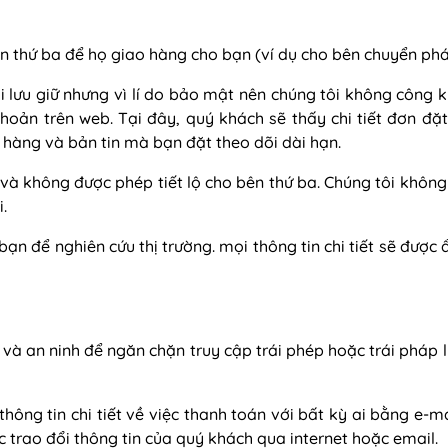
bên thứ ba để họ giao hàng cho bạn (ví dụ cho bên chuyển ph
i lưu giữ nhưng vì lí do bảo mật nên chúng tôi không công kh
khoản trên web. Tại đây, quý khách sẽ thấy chi tiết đơn 
 hàng và bản tin mà bạn đặt theo dõi dài hạn.
và không được phép tiết lộ cho bên thứ ba. Chúng tôi không 
.
bạn để nghiên cứu thị trường. mọi thông tin chi tiết sẽ đượ
t và an ninh để ngăn chặn truy cập trái phép hoặc trái pháp 
ông tin chi tiết về việc thanh toán với bất kỳ ai bằng e-m
 trao đổi thông tin của quý khách qua internet hoặc email.