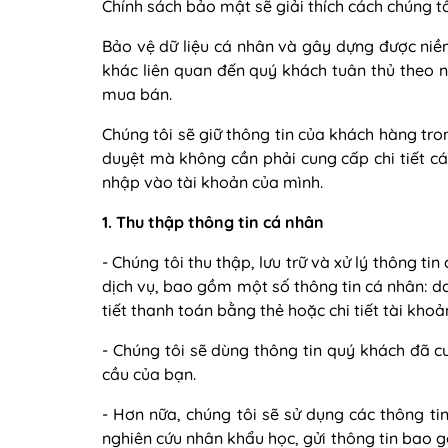
Chính sách bảo mật sẽ giải thích cách chúng tô
Bảo vệ dữ liệu cá nhân và gây dựng được niềm 
khác liên quan đến quý khách tuân thủ theo n
mua bán.
Chúng tôi sẽ giữ thông tin của khách hàng tro
duyệt mà không cần phải cung cấp chi tiết c
nhập vào tài khoản của mình.
1. Thu thập thông tin cá nhân
- Chúng tôi thu thập, lưu trữ và xử lý thông 
dịch vụ, bao gồm một số thông tin cá nhân: danh 
tiết thanh toán bằng thẻ hoặc chi tiết tài kho
- Chúng tôi sẽ dùng thông tin quý khách đã c
cầu của bạn.
- Hơn nữa, chúng tôi sẽ sử dụng các thông ti
nghiên cứu nhân khẩu học, gửi thông tin bao 