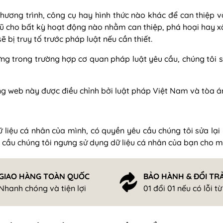
hương trình, công cụ hay hình thức nào khác để can thiệp và
ũ cho bất kỳ hoạt động nào nhằm can thiệp, phá hoại hay x
 bị truy tố trước pháp luật nếu cần thiết.
ưng trong trường hợp cơ quan pháp luật yêu cầu, chúng tôi 
ang web này được điều chỉnh bởi luật pháp Việt Nam và tòa 
 liệu cá nhân của mình, có quyền yêu cầu chúng tôi sửa lại
 cầu chúng tôi ngưng sử dụng dữ liệu cá nhân của bạn cho mục
GIAO HÀNG TOÀN QUỐC
BẢO HÀNH & ĐỔI TR
Nhanh chóng và tiện lợi
01 đổi 01 nếu có lỗi t