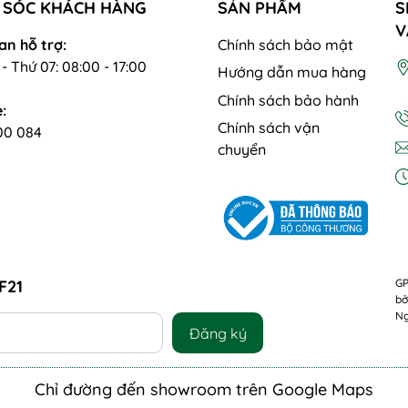
 SÓC KHÁCH HÀNG
SẢN PHẨM
S
V
an hỗ trợ:
Chính sách bảo mật
- Thứ 07: 08:00 - 17:00
Hướng dẫn mua hàng
Chính sách bảo hành
:
Chính sách vận
00 084
chuyển
F21
GP
bở
Ng
Đăng ký
Chỉ đường đến showroom trên Google Maps