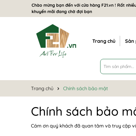
Chào mừng bạn đến với cửa hàng F21.vn ! Rất nhiều
khuyến mãi đang chờ đợi bạn
Trang chủ
Sản
Trang chủ
Chính sách bảo mật
Chính sách bảo m
Cám ơn quý khách đã quan tâm và truy cập vào