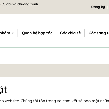
 ưu đãi và chương trình
Đăng ký
 phẩm
Quan hệ hợp tác
Góc chia sẻ
Góc sáng 
ật
 website. Chúng tôi tôn trọng và cam kết sẽ bảo mật những