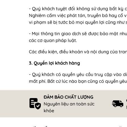
- Quý khách tuyệt đối không sử dụng bất kỳ c
Nghiêm cấm việc phát tán, truyền bá hay cổ v
vi phạm sẽ bị tước bỏ mọi quyền lợi cũng như sẽ
- Mọi thông tin giao dịch sẽ được bảo mật nh
các cơ quan pháp luật.
Các điều kiện, điều khoản và nội dung của tr
3. Quyền lợi khách hàng
- Quý khách có quyền yêu cầu truy cập vào dữ
mất phí. Bất cứ lúc nào bạn cũng có quyền yêu
ĐẢM BẢO CHẤT LƯỢNG
Nguyên liệu an toàn sức
khỏe