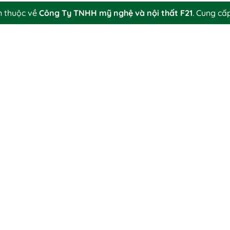
n thuộc về
Công Ty TNHH mỹ nghệ và nội thất F21
.
Cung cấ