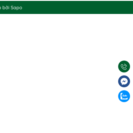
p bởi
Sapo