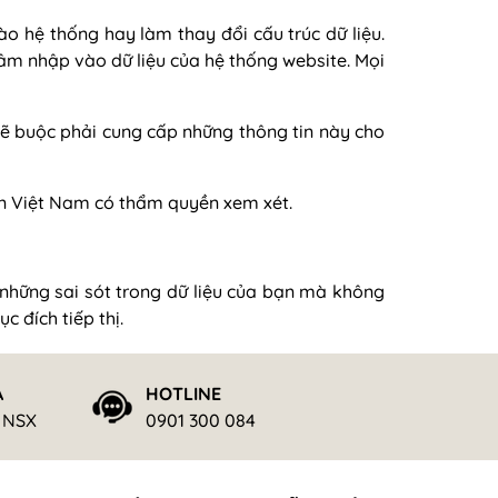
o hệ thống hay làm thay đổi cấu trúc dữ liệu.
âm nhập vào dữ liệu của hệ thống website. Mọi
sẽ buộc phải cung cấp những thông tin này cho
án Việt Nam có thẩm quyền xem xét.
 những sai sót trong dữ liệu của bạn mà không
 đích tiếp thị.
Ả
HOTLINE
ừ NSX
0901 300 084