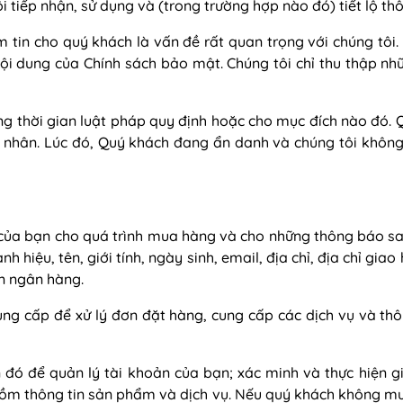
i tiếp nhận, sử dụng và (trong trường hợp nào đó) tiết lộ th
tin cho quý khách là vấn đề rất quan trọng với chúng tôi. 
ội dung của Chính sách bảo mật. Chúng tôi chỉ thu thập nhữn
ng thời gian luật pháp quy định hoặc cho mục đích nào đó. 
á nhân. Lúc đó, Quý khách đang ẩn danh và chúng tôi không
tin của bạn cho quá trình mua hàng và cho những thông báo 
hiệu, tên, giới tính, ngày sinh, email, địa chỉ, địa chỉ giao h
ản ngân hàng.
ung cấp để xử lý đơn đặt hàng, cung cấp các dịch vụ và th
n đó để quản lý tài khoản của bạn; xác minh và thực hiện g
gồm thông tin sản phẩm và dịch vụ. Nếu quý khách không muốn