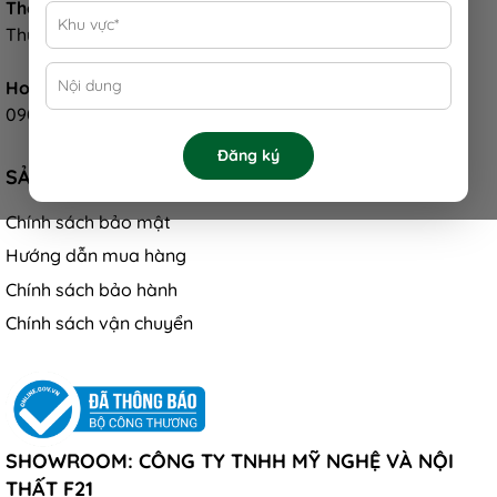
Thời gian hỗ trợ:
Thứ 02 - Thứ 07: 08:00 - 17:00
Hotline:
0901 300 084
Đăng ký
SẢN PHẨM
Chính sách bảo mật
Hướng dẫn mua hàng
Chính sách bảo hành
Chính sách vận chuyển
SHOWROOM: CÔNG TY TNHH MỸ NGHỆ VÀ NỘI
THẤT F21