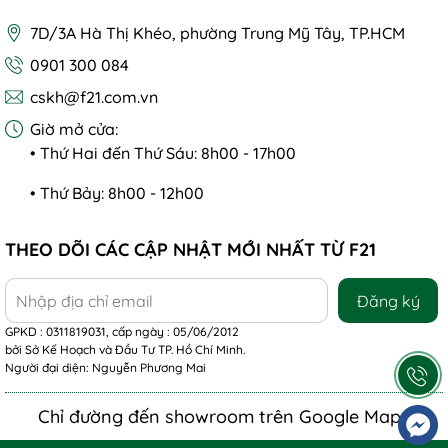
7D/3A Hà Thị Khéo, phường Trung Mỹ Tây, TP.HCM
0901 300 084
cskh@f21.com.vn
Giờ mở cửa:
• Thứ Hai đến Thứ Sáu: 8h00 - 17h00
• Thứ Bảy: 8h00 - 12h00
THEO DÕI CÁC CẬP NHẬT MỚI NHẤT TỪ F21
Đăng ký
GPKD : 0311819031, cấp ngày : 05/06/2012
bởi Sở Kế Hoạch và Đầu Tư TP. Hồ Chí Minh.
Người đại diện: Nguyễn Phương Mai
Chỉ đường đến showroom trên Google Maps