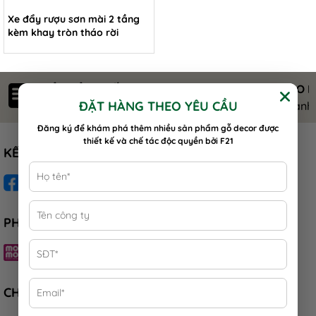
Xe đẩy rượu sơn mài 2 tầng
kèm khay tròn tháo rời
ĐẢM BẢO CHẤT LƯỢNG
GIAO 
ĐẶT HÀNG THEO YÊU CẦU
Nguyên liệu an toàn sức khỏe
Nhanh 
Đăng ký để khám phá thêm nhiều sản phẩm gỗ decor được
thiết kế và chế tác độc quyền bởi F21
KẾT NỐI
PHƯƠNG THỨC THANH TOÁN
CHĂM SÓC KHÁCH HÀNG