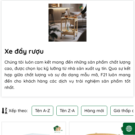
Xe đẩy rượu
Chúng tôi luôn cam kết mang đến những sản phẩm chất lượng
cao, được chọn lọc kỹ lưỡng từ nhà sản xuất uy tín. Qua sự kết
hợp giữa chất lượng và sự đa dạng mẫu mã, F21 luôn mang
đến cho khách hàng các dịch vụ trải nghiệm sản phẩm tốt
nhất.
Tên A-Z
Tên Z-A
Hàng mới
Giá thấp 
Xếp theo: