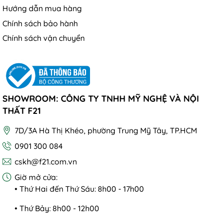
Hướng dẫn mua hàng
Chính sách bảo hành
Chính sách vận chuyển
SHOWROOM: CÔNG TY TNHH MỸ NGHỆ VÀ NỘI
THẤT F21
7D/3A Hà Thị Khéo, phường Trung Mỹ Tây, TP.HCM
0901 300 084
cskh@f21.com.vn
Giờ mở cửa:
• Thứ Hai đến Thứ Sáu: 8h00 - 17h00
• Thứ Bảy: 8h00 - 12h00