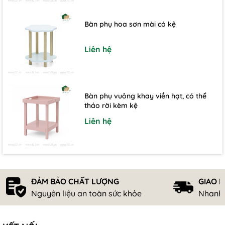
Bàn phụ hoa sơn mài có kệ
Liên hệ
Bàn phụ vuông khay viền hạt, có thể
tháo rời kèm kệ
Liên hệ
ĐẢM BẢO CHẤT LƯỢNG
GIAO 
Nguyên liệu an toàn sức khỏe
Nhanh 