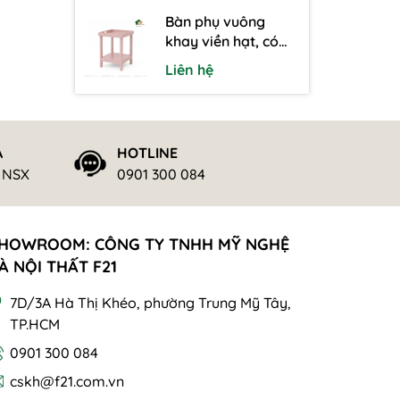
Bàn phụ vuông
khay viền hạt, có
thể tháo rời kèm kệ
Liên hệ
Ả
HOTLINE
ừ NSX
0901 300 084
HOWROOM: CÔNG TY TNHH MỸ NGHỆ
À NỘI THẤT F21
7D/3A Hà Thị Khéo, phường Trung Mỹ Tây,
TP.HCM
0901 300 084
cskh@f21.com.vn