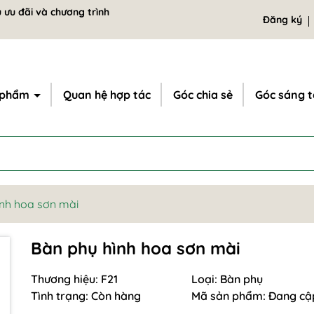
 ưu đãi và chương trình
Đăng ký
 phẩm
Quan hệ hợp tác
Góc chia sẻ
Góc sáng 
ình hoa sơn mài
Bàn phụ hình hoa sơn mài
Thương hiệu:
F21
Loại:
Bàn phụ
Tình trạng:
Còn hàng
Mã sản phẩm:
Đang cậ