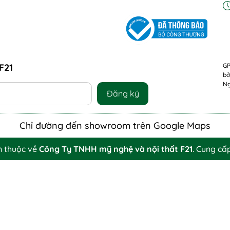
F21
GP
bở
Ng
Đăng ký
Chỉ đường đến showroom trên Google Maps
n thuộc về
Công Ty TNHH mỹ nghệ và nội thất F21
.
Cung cấ