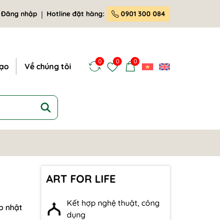
Đăng nhập
Hotline đặt hàng:
0901 300 084
0
0
0
tạo
Về chúng tôi
ART FOR LIFE
Kết hợp nghệ thuật, công
p nhật
dụng