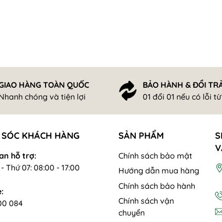
GIAO HÀNG TOÀN QUỐC
BẢO HÀNH & ĐỔI TR
Nhanh chóng và tiện lợi
01 đổi 01 nếu có lỗi t
 SÓC KHÁCH HÀNG
SẢN PHẨM
S
V
an hỗ trợ:
Chính sách bảo mật
- Thứ 07: 08:00 - 17:00
Hướng dẫn mua hàng
Chính sách bảo hành
:
Chính sách vận
00 084
chuyển