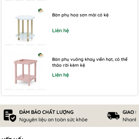
Bàn phụ hoa sơn mài có kệ
Liên hệ
Bàn phụ vuông khay viền hạt, có thể
tháo rời kèm kệ
Liên hệ
ĐẢM BẢO CHẤT LƯỢNG
GIAO 
Nguyên liệu an toàn sức khỏe
Nhanh 