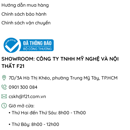
Hướng dẫn mua hàng
Chính sách bảo hành
Chính sách vận chuyển
SHOWROOM: CÔNG TY TNHH MỸ NGHỆ VÀ NỘI
THẤT F21
7D/3A Hà Thị Khéo, phường Trung Mỹ Tây, TP.HCM
0901 300 084
cskh@f21.com.vn
Giờ mở cửa:
• Thứ Hai đến Thứ Sáu: 8h00 - 17h00
• Thứ Bảy: 8h00 - 12h00