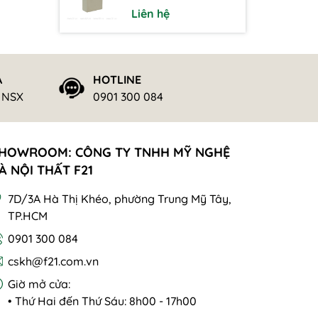
Liên hệ
Ả
HOTLINE
ừ NSX
0901 300 084
HOWROOM: CÔNG TY TNHH MỸ NGHỆ
À NỘI THẤT F21
7D/3A Hà Thị Khéo, phường Trung Mỹ Tây,
TP.HCM
0901 300 084
cskh@f21.com.vn
Giờ mở cửa:
• Thứ Hai đến Thứ Sáu: 8h00 - 17h00