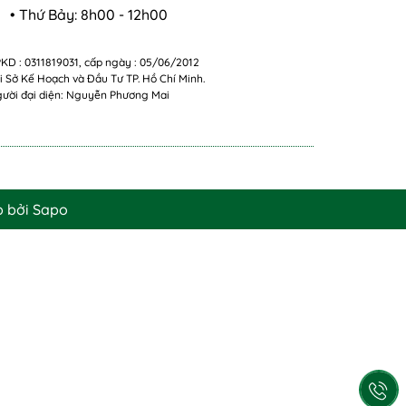
• Thứ Bảy: 8h00 - 12h00
KD : 0311819031, cấp ngày : 05/06/2012
i Sở Kế Hoạch và Đầu Tư TP. Hồ Chí Minh.
ười đại diện: Nguyễn Phương Mai
p bởi
Sapo