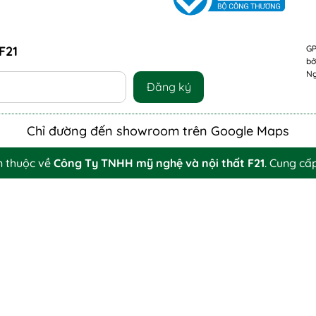
F21
GP
bở
Ng
Đăng ký
Chỉ đường đến showroom trên Google Maps
n thuộc về
Công Ty TNHH mỹ nghệ và nội thất F21
.
Cung cấ