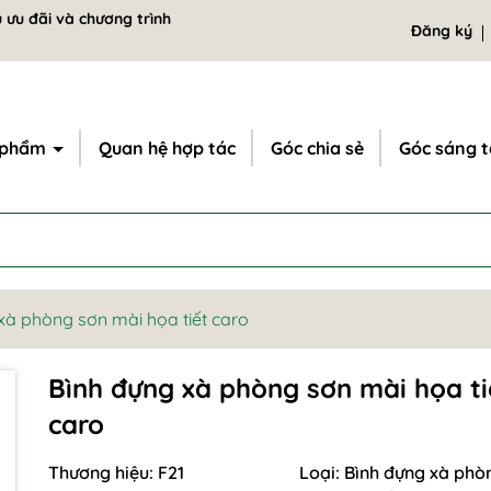
 ưu đãi và chương trình
Đăng ký
 phẩm
Quan hệ hợp tác
Góc chia sẻ
Góc sáng 
xà phòng sơn mài họa tiết caro
Bình đựng xà phòng sơn mài họa ti
caro
Thương hiệu:
F21
Loại:
Bình đựng xà phò