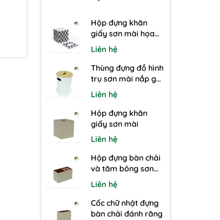
Hộp đựng khăn
giấy sơn mài họa
tiết caro
Liên hệ
Thùng đựng đồ hình
trụ sơn mài nắp gỗ
Ash
Liên hệ
Hộp đựng khăn
giấy sơn mài
Liên hệ
Hộp đựng bàn chải
và tăm bông sơn
mài 2 ngăn
Liên hệ
Cốc chữ nhật đựng
bàn chải đánh răng