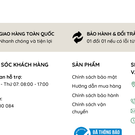
GIAO HÀNG TOÀN QUỐC
BẢO HÀNH & ĐỔI TR
Nhanh chóng và tiện lợi
01 đổi 01 nếu có lỗi t
 SÓC KHÁCH HÀNG
SẢN PHẨM
S
V
an hỗ trợ:
Chính sách bảo mật
- Thứ 07: 08:00 - 17:00
Hướng dẫn mua hàng
Chính sách bảo hành
:
Chính sách vận
00 084
chuyển