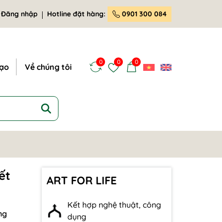
Đăng nhập
Hotline đặt hàng:
0901 300 084
0
0
0
tạo
Về chúng tôi
ết
ART FOR LIFE
Kết hợp nghệ thuật, công
ng
dụng