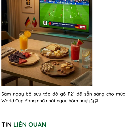
Sắm ngay bộ sưu tập đồ gỗ F21 để sẵn sàng cho mùa
World Cup đáng nhớ nhất ngay hôm nay! 📩🛒
TIN
LIÊN QUAN