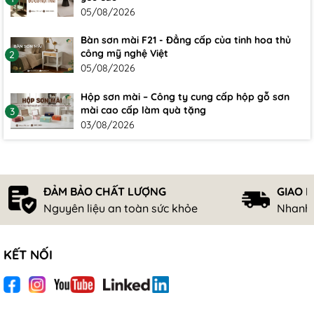
05/08/2026
Bàn sơn mài F21 - Đẳng cấp của tinh hoa thủ
công mỹ nghệ Việt
2
05/08/2026
Hộp sơn mài – Công ty cung cấp hộp gỗ sơn
mài cao cấp làm quà tặng
3
03/08/2026
ĐẢM BẢO CHẤT LƯỢNG
GIAO 
Nguyên liệu an toàn sức khỏe
Nhanh 
KẾT NỐI