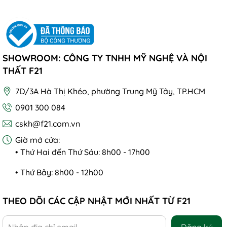
SHOWROOM: CÔNG TY TNHH MỸ NGHỆ VÀ NỘI
THẤT F21
7D/3A Hà Thị Khéo, phường Trung Mỹ Tây, TP.HCM
0901 300 084
cskh@f21.com.vn
Giờ mở cửa:
• Thứ Hai đến Thứ Sáu: 8h00 - 17h00
• Thứ Bảy: 8h00 - 12h00
THEO DÕI CÁC CẬP NHẬT MỚI NHẤT TỪ F21
Đăng ký