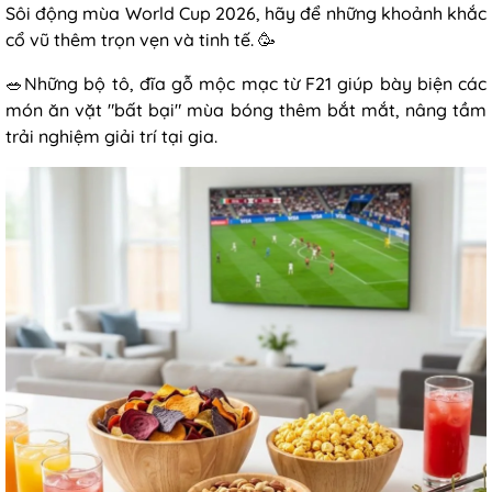
Sôi động mùa World Cup 2026, hãy để những khoảnh khắc
cổ vũ thêm trọn vẹn và tinh tế. 🥳
🥗Những bộ tô, đĩa gỗ mộc mạc từ F21 giúp bày biện các
món ăn vặt "bất bại" mùa bóng thêm bắt mắt, nâng tầm
trải nghiệm giải trí tại gia.