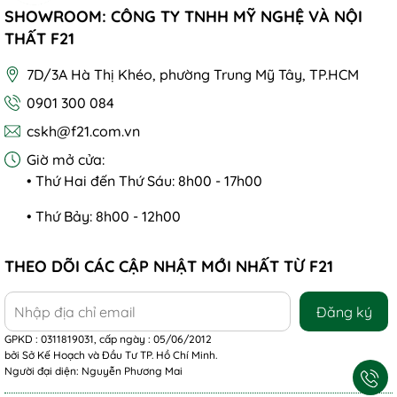
SHOWROOM: CÔNG TY TNHH MỸ NGHỆ VÀ NỘI
THẤT F21
7D/3A Hà Thị Khéo, phường Trung Mỹ Tây, TP.HCM
0901 300 084
cskh@f21.com.vn
Giờ mở cửa:
• Thứ Hai đến Thứ Sáu: 8h00 - 17h00
• Thứ Bảy: 8h00 - 12h00
THEO DÕI CÁC CẬP NHẬT MỚI NHẤT TỪ F21
Đăng ký
GPKD : 0311819031, cấp ngày : 05/06/2012
bởi Sở Kế Hoạch và Đầu Tư TP. Hồ Chí Minh.
Người đại diện: Nguyễn Phương Mai