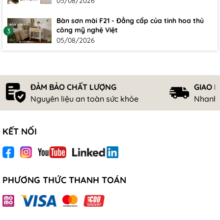
05/08/2026
Bàn sơn mài F21 - Đẳng cấp của tinh hoa thủ
công mỹ nghệ Việt
3
05/08/2026
ĐẢM BẢO CHẤT LƯỢNG
GIAO 
Nguyên liệu an toàn sức khỏe
Nhanh 
KẾT NỐI
PHƯƠNG THỨC THANH TOÁN