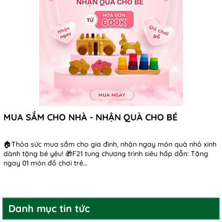
MUA SẮM CHO NHÀ - NHẬN QUÀ CHO BÉ
🏠Thỏa sức mua sắm cho gia đình, nhận ngay món quà nhỏ xinh
dành tặng bé yêu! 🎁F21 tung chương trình siêu hấp dẫn: Tặng
ngay 01 món đồ chơi trẻ...
Danh mục tin tức