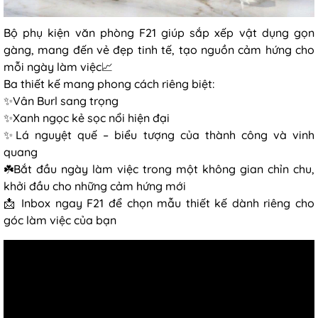
Bộ phụ kiện văn phòng F21 giúp sắp xếp vật dụng gọn
gàng, mang đến vẻ đẹp tinh tế, tạo nguồn cảm hứng cho
mỗi ngày làm việc📈
Ba thiết kế mang phong cách riêng biệt:
✨Vân Burl sang trọng
✨Xanh ngọc kẻ sọc nổi hiện đại
✨Lá nguyệt quế – biểu tượng của thành công và vinh
quang
☘️Bắt đầu ngày làm việc trong một không gian chỉn chu,
khởi đầu cho những cảm hứng mới
📩 Inbox ngay F21 để chọn mẫu thiết kế dành riêng cho
góc làm việc của bạn