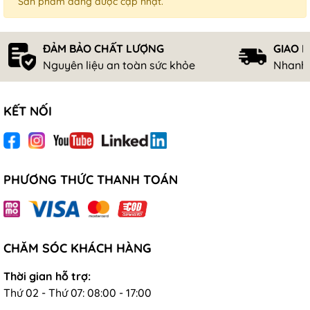
Sản phẩm đang được cập nhật.
ĐẢM BẢO CHẤT LƯỢNG
GIAO 
Nguyên liệu an toàn sức khỏe
Nhanh 
KẾT NỐI
PHƯƠNG THỨC THANH TOÁN
CHĂM SÓC KHÁCH HÀNG
Thời gian hỗ trợ:
Thứ 02 - Thứ 07: 08:00 - 17:00