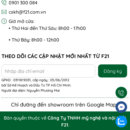
0901 300 084
cskh@f21.com.vn
Giờ mở cửa:
• Thứ Hai đến Thứ Sáu: 8h00 - 17h00
• Thứ Bảy: 8h00 - 12h00
THEO DÕI CÁC CẬP NHẬT MỚI NHẤT TỪ F21
Đăng ký
GPKD : 0311819031, cấp ngày : 05/06/2012
bởi Sở Kế Hoạch và Đầu Tư TP. Hồ Chí Minh.
Người đại diện: Nguyễn Phương Mai
Chỉ đường đến showroom trên Google Maps
Bản quyền thuộc về
Công Ty TNHH mỹ nghệ và nội thất
F21
.