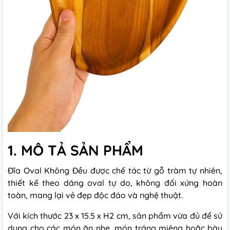
1. MÔ TẢ SẢN PHẨM
Đĩa Oval Không Đều được chế tác từ gỗ tràm tự nhiên,
thiết kế theo dáng oval tự do, không đối xứng hoàn
toàn, mang lại vẻ đẹp độc đáo và nghệ thuật.
Với kích thước 23 x 15.5 x H2 cm, sản phẩm vừa đủ để sử
dụng cho các món ăn nhẹ, món tráng miệng hoặc bày