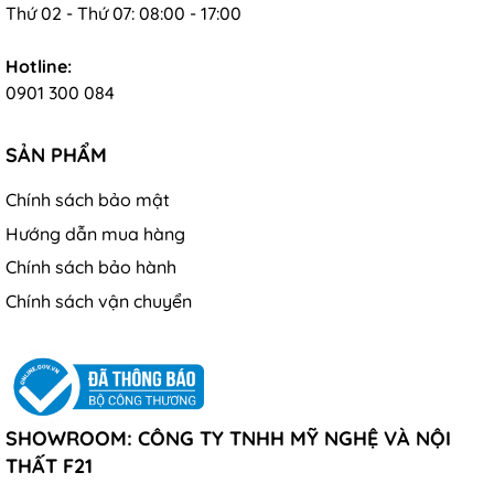
- Không rửa trong nước với chất khử mùi hay tẩy rửa.
Thứ 02 - Thứ 07: 08:00 - 17:00
Hotline:
0901 300 084
SẢN PHẨM
Chính sách bảo mật
Hướng dẫn mua hàng
Chính sách bảo hành
Chính sách vận chuyển
SHOWROOM: CÔNG TY TNHH MỸ NGHỆ VÀ NỘI
THẤT F21