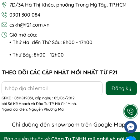
7D/3A Hà Thị Khéo, phường Trung Mỹ Tây, TP.HCM
0901 300 084
cskh@f21.com.vn
Giờ mở cửa:
• Thứ Hai đến Thứ Sáu: 8h00 - 17h00
• Thứ Bảy: 8h00 - 12h00
THEO DÕI CÁC CẬP NHẬT MỚI NHẤT TỪ F21
Đăng ký
GPKD : 0311819031, cấp ngày : 05/06/2012
bởi Sở Kế Hoạch và Đầu Tư TP. Hồ Chí Minh.
Người đại diện: Nguyễn Phương Mai
Chỉ đường đến showroom trên Google Maps
Bản quyền thuộc về
Công Ty TNHH mỹ nghệ và nội thất