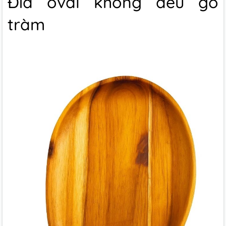
Đĩa oval không đều gỗ
tràm