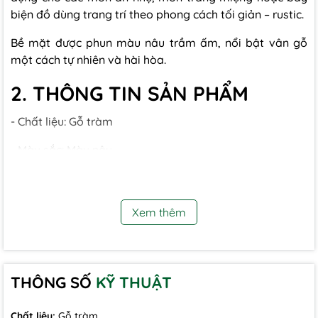
biện đồ dùng trang trí theo phong cách tối giản – rustic.
Bề mặt được phun màu nâu trầm ấm, nổi bật vân gỗ
một cách tự nhiên và hài hòa.
2. THÔNG TIN SẢN PHẨM
- Chất liệu: Gỗ tràm
- Màu sắc: Màu nâu
- Kích thước (cm): D23 x R15.5 x H2
- Xuất xứ: Việt Nam
Xem thêm
3. CÔNG DỤNG SẢN PHẨM
- Dùng để bày trái cây, bánh ngọt, món tráng miệng,
THÔNG SỐ
KỸ THUẬT
món ăn nhỏ hoặc các món ăn theo set cá nhân.
- Phù hợp sử dụng trong nhà hàng, quán cà phê,
Chất liệu:
Gỗ tràm