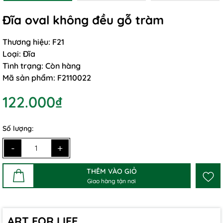
Đĩa oval không đều gỗ tràm
Thương hiệu:
F21
Loại:
Đĩa
Tình trạng:
Còn hàng
Mã sản phẩm:
F2110022
122.000₫
Số lượng:
-
+
THÊM VÀO GIỎ
Giao hàng tận nơi
ART FOR LIFE