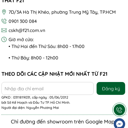
THẤT F21
7D/3A Hà Thị Khéo, phường Trung Mỹ Tây, TP.HCM
0901 300 084
cskh@f21.com.vn
Giờ mở cửa:
• Thứ Hai đến Thứ Sáu: 8h00 - 17h00
• Thứ Bảy: 8h00 - 12h00
THEO DÕI CÁC CẬP NHẬT MỚI NHẤT TỪ F21
Đăng ký
GPKD : 0311819031, cấp ngày : 05/06/2012
bởi Sở Kế Hoạch và Đầu Tư TP. Hồ Chí Minh.
Người đại diện: Nguyễn Phương Mai
Chỉ đường đến showroom trên Google Maps