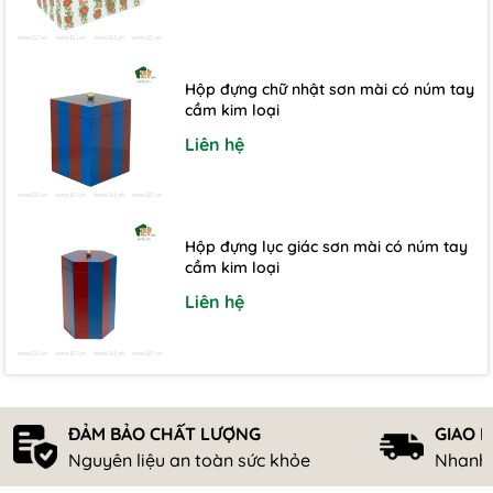
Hộp đựng chữ nhật sơn mài có núm tay
cầm kim loại
Liên hệ
Hộp đựng lục giác sơn mài có núm tay
cầm kim loại
Liên hệ
ĐẢM BẢO CHẤT LƯỢNG
GIAO 
Nguyên liệu an toàn sức khỏe
Nhanh 