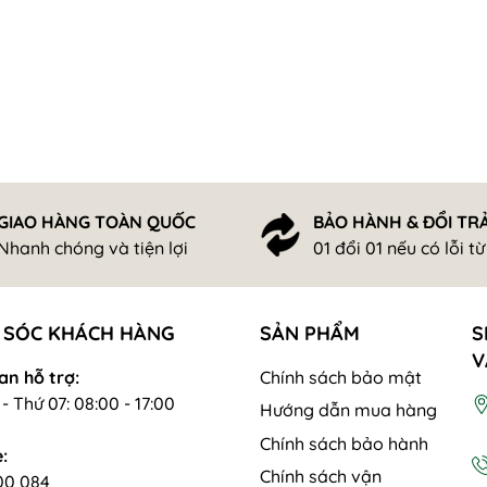
GIAO HÀNG TOÀN QUỐC
BẢO HÀNH & ĐỔI TR
Nhanh chóng và tiện lợi
01 đổi 01 nếu có lỗi t
 SÓC KHÁCH HÀNG
SẢN PHẨM
S
V
an hỗ trợ:
Chính sách bảo mật
- Thứ 07: 08:00 - 17:00
Hướng dẫn mua hàng
Chính sách bảo hành
:
Chính sách vận
00 084