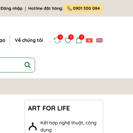
Đăng nhập
Hotline đặt hàng:
0901 300 084
0
0
0
tạo
Về chúng tôi
ART FOR LIFE
Kết hợp nghệ thuật, công
dụng