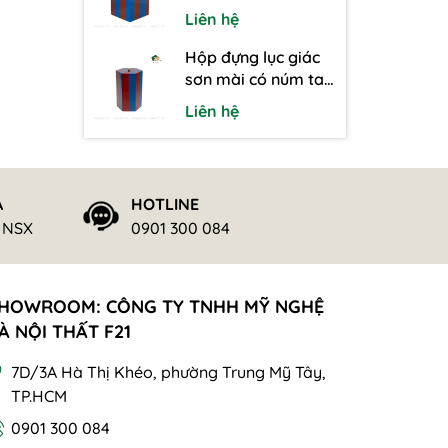
cầm kim loại
Liên hệ
Hộp đựng lục giác
sơn mài có núm tay
cầm kim loại
Liên hệ
Ả
HOTLINE
ừ NSX
0901 300 084
HOWROOM: CÔNG TY TNHH MỸ NGHỆ
À NỘI THẤT F21
7D/3A Hà Thị Khéo, phường Trung Mỹ Tây,
TP.HCM
0901 300 084