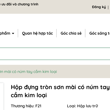
 ưu đãi và chương trình
Đăng ký
 phẩm
Quan hệ hợp tác
Góc chia sẻ
Góc sáng 
ơn mài có núm tay cầm kim loại
Hộp đựng tròn sơn mài có núm tay
cầm kim loại
Thương hiệu:
F21
Loại:
Hộp lưu trữ