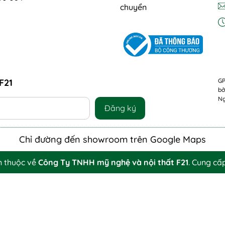
chuyển
F21
GP
bở
Ng
Đăng ký
Chỉ đường đến showroom trên Google Maps
n thuộc về
Công Ty TNHH mỹ nghệ và nội thất F21
.
Cung cấ