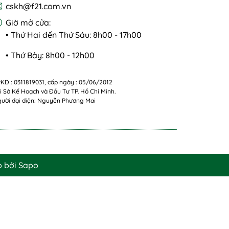
cskh@f21.com.vn
Giờ mở cửa:
• Thứ Hai đến Thứ Sáu: 8h00 - 17h00
• Thứ Bảy: 8h00 - 12h00
KD : 0311819031, cấp ngày : 05/06/2012
i Sở Kế Hoạch và Đầu Tư TP. Hồ Chí Minh.
ười đại diện: Nguyễn Phương Mai
p bởi
Sapo