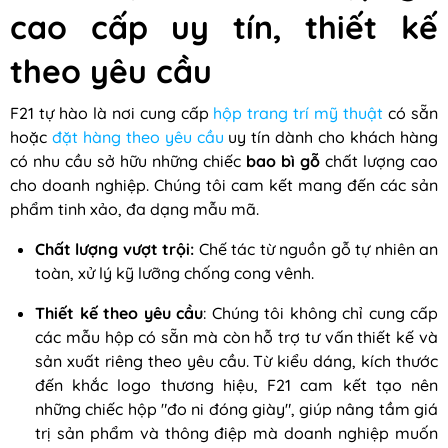
cao cấp uy tín, thiết kế
theo yêu cầu
F21 tự hào là nơi cung cấp
hộp trang trí mỹ thuật
có sẵn
hoặc
đặt hàng theo yêu cầu
uy tín dành cho khách hàng
có nhu cầu sở hữu những chiếc
bao bì gỗ
chất lượng cao
cho doanh nghiệp. Chúng tôi cam kết mang đến các sản
phẩm tinh xảo, đa dạng mẫu mã.
Chất lượng vượt trội:
Chế tác từ nguồn gỗ tự nhiên an
toàn, xử lý kỹ lưỡng chống cong vênh.
Thiết kế theo yêu cầu
: Chúng tôi không chỉ cung cấp
các mẫu hộp có sẵn mà còn hỗ trợ tư vấn thiết kế và
sản xuất riêng theo yêu cầu. Từ kiểu dáng, kích thước
đến khắc logo thương hiệu, F21 cam kết tạo nên
những chiếc hộp "đo ni đóng giày", giúp nâng tầm giá
trị sản phẩm và thông điệp mà doanh nghiệp muốn