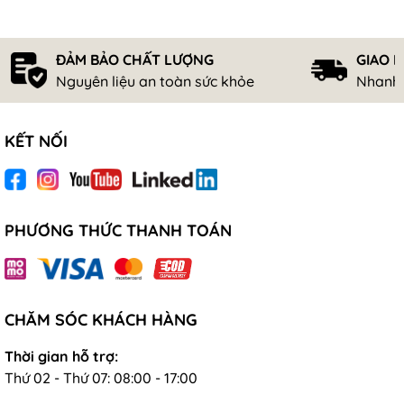
ĐẢM BẢO CHẤT LƯỢNG
GIAO 
Nguyên liệu an toàn sức khỏe
Nhanh 
KẾT NỐI
PHƯƠNG THỨC THANH TOÁN
CHĂM SÓC KHÁCH HÀNG
Thời gian hỗ trợ:
Thứ 02 - Thứ 07: 08:00 - 17:00