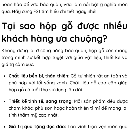
hoàn hảo để vừa bảo quản, vừa làm nổi bật ý nghĩa món
quà. Hãy cùng F21 tìm hiểu chi tiết ngay nhé!
Tại sao hộp gỗ được nhiều
khách hàng ưa chuộng?
Không dừng lại ở công năng bảo quản, hộp gỗ còn mang
trong mình sự kết hợp tuyệt vời giữa vật liệu, thiết kế và
giá trị cảm xúc.
Chất liệu bền bỉ, thân thiện:
Gỗ tự nhiên rất an toàn và
phù hợp với lối sống xanh. Chất liệu gỗ cao cấp giúp
hộp gỗ có tuổi thọ sử dụng lâu dài.
Thiết kế tinh tế, sang trọng:
Mỗi sản phẩm đều được
chạm khắc, phủ sơn hoặc hoàn thiện tỉ mỉ để mang lại
tính thẩm mỹ cao nhất.
Giá trị quà tặng độc đáo:
Tôn vinh trọn vẹn món quà