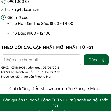
0901 300 084
cskh@f21.com.vn
Giờ mở cửa:
• Thứ Hai đến Thứ Sáu: 8h00 - 17h00
• Thứ Bảy: 8h00 - 12h00
THEO DÕI CÁC CẬP NHẬT MỚI NHẤT TỪ F21
Đăng ký
GPKD : 0311819031, cấp ngày : 05/06/2012
bởi Sở Kế Hoạch và Đầu Tư TP. Hồ Chí Minh.
Người đại diện: Nguyễn Phương Mai
Chỉ đường đến showroom trên Google Maps
Bản quyền thuộc về
Công Ty TNHH mỹ nghệ và nội thất
F21
.