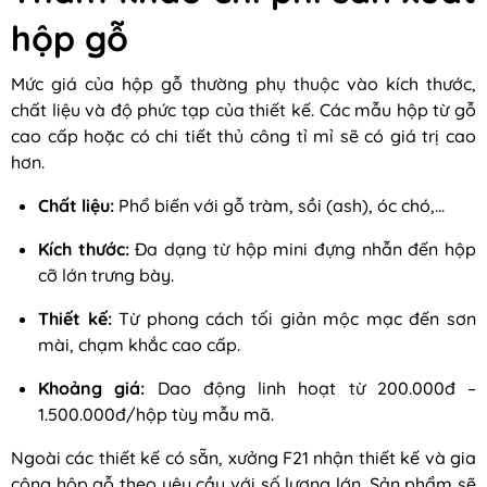
hộp gỗ
Mức giá của hộp gỗ thường phụ thuộc vào kích thước,
chất liệu và độ phức tạp của thiết kế. Các mẫu hộp từ gỗ
cao cấp hoặc có chi tiết thủ công tỉ mỉ sẽ có giá trị cao
hơn.
Chất liệu:
Phổ biến với gỗ tràm, sồi (ash), óc chó,...
Kích thước:
Đa dạng từ hộp mini đựng nhẫn đến hộp
cỡ lớn trưng bày.
Thiết kế:
Từ phong cách tối giản mộc mạc đến sơn
mài, chạm khắc cao cấp.
Khoảng giá:
Dao động linh hoạt từ 200.000đ –
1.500.000đ/hộp tùy mẫu mã.
Ngoài các thiết kế có sẵn, xưởng F21 nhận thiết kế và gia
công hộp gỗ theo yêu cầu với số lượng lớn. Sản phẩm sẽ