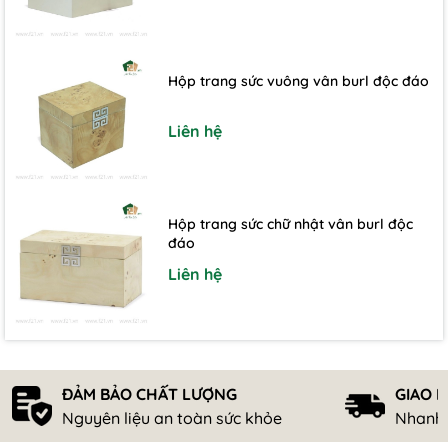
Hộp trang sức vuông vân burl độc đáo
Liên hệ
Hộp trang sức chữ nhật vân burl độc
đáo
Liên hệ
ĐẢM BẢO CHẤT LƯỢNG
GIAO 
Nguyên liệu an toàn sức khỏe
Nhanh 