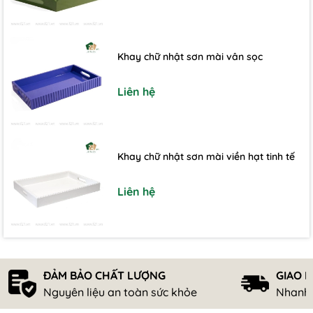
Khay chữ nhật sơn mài vân sọc
Liên hệ
Khay chữ nhật sơn mài viền hạt tinh tế
Liên hệ
ĐẢM BẢO CHẤT LƯỢNG
GIAO 
Nguyên liệu an toàn sức khỏe
Nhanh 