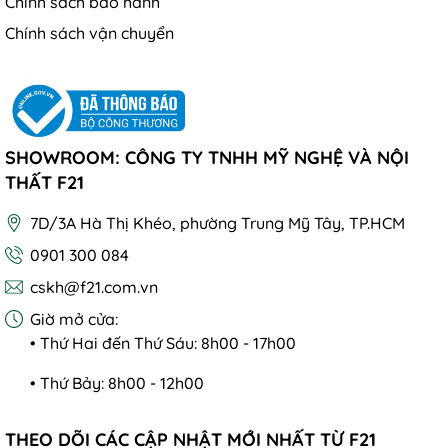
Chính sách bảo hành
Chính sách vận chuyển
SHOWROOM: CÔNG TY TNHH MỸ NGHỆ VÀ NỘI
THẤT F21
7D/3A Hà Thị Khéo, phường Trung Mỹ Tây, TP.HCM
0901 300 084
cskh@f21.com.vn
Giờ mở cửa:
• Thứ Hai đến Thứ Sáu: 8h00 - 17h00
• Thứ Bảy: 8h00 - 12h00
THEO DÕI CÁC CẬP NHẬT MỚI NHẤT TỪ F21