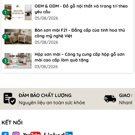
OEM & ODM - Đồ gỗ nội thất và trang trí theo
yêu cầu
1
05/08/2026
Bàn sơn mài F21 - Đẳng cấp của tinh hoa thủ
công mỹ nghệ Việt
2
05/08/2026
Hộp sơn mài – Công ty cung cấp hộp gỗ sơn
mài cao cấp làm quà tặng
3
03/08/2026
ĐẢM BẢO CHẤT LƯỢNG
GIAO 
Nguyên liệu an toàn sức khỏe
Nhanh 
KẾT NỐI