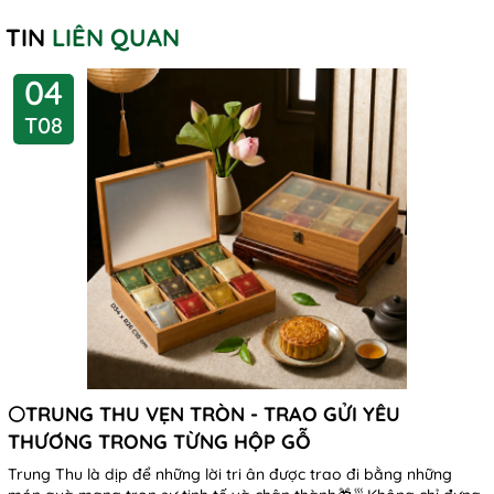
TIN
LIÊN QUAN
04
T08
🌕TRUNG THU VẸN TRÒN - TRAO GỬI YÊU
THƯƠNG TRONG TỪNG HỘP GỖ
Trung Thu là dịp để những lời tri ân được trao đi bằng những