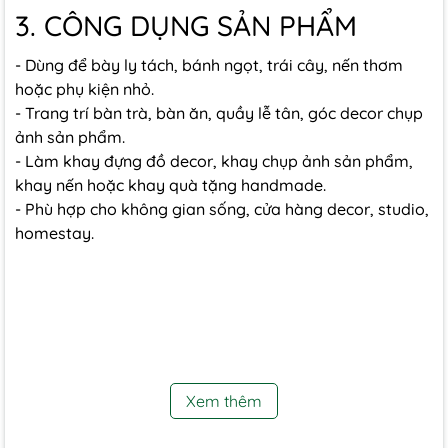
3. CÔNG DỤNG SẢN PHẨM
- Dùng để bày ly tách, bánh ngọt, trái cây, nến thơm
hoặc phụ kiện nhỏ.
- Trang trí bàn trà, bàn ăn, quầy lễ tân, góc decor chụp
ảnh sản phẩm.
- Làm khay đựng đồ decor, khay chụp ảnh sản phẩm,
khay nến hoặc khay quà tặng handmade.
- Phù hợp cho không gian sống, cửa hàng decor, studio,
homestay.
Xem thêm