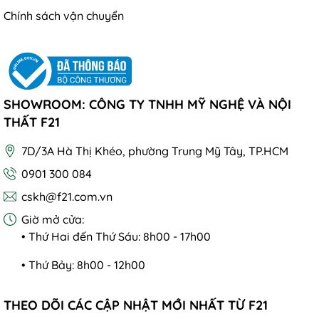
Chính sách vận chuyển
SHOWROOM: CÔNG TY TNHH MỸ NGHỆ VÀ NỘI
THẤT F21
7D/3A Hà Thị Khéo, phường Trung Mỹ Tây, TP.HCM
0901 300 084
cskh@f21.com.vn
Giờ mở cửa:
• Thứ Hai đến Thứ Sáu: 8h00 - 17h00
• Thứ Bảy: 8h00 - 12h00
THEO DÕI CÁC CẬP NHẬT MỚI NHẤT TỪ F21