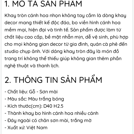
1. MÔ TẢ SẢN PHẨM
Khay tròn cánh hoa nhọn không tay cầm là dòng khay
decor mang thiết kế độc đáo, bo viền hình cánh hoa
mềm mại, hiện đại và tinh tế. Sản phẩm được làm từ
chất liệu cao cấp, bề mặt nhẵn mịn, dễ vệ sinh, phù hợp
cho mọi không gian decor từ gia đình, quán cà phê đến
studio chụp ảnh. Với dáng khay tròn đây là món đồ
trang trí không thể thiếu giúp không gian thêm phần
nghệ thuật và thanh lịch.
2. THÔNG TIN SẢN PHẨM
- Chất liệu: Gỗ - Sơn mài
- Màu sắc: Màu trắng bóng
- Kích thước(cm): D40 H2.5
- Thành khay bo hình cánh hoa nhiều cánh
- Đáy ngoài có chân sơn mài, trắng mờ
- Xuất xứ: Việt Nam