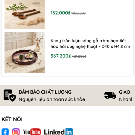
162.000₫
183.600₫
Khay tròn lượn sóng gỗ tràm họa tiết
hoa hải quỳ nghệ thuật - D40 x H4.8 cm
367.200₫
421.200₫
ĐẢM BẢO CHẤT LƯỢNG
GIAO 
Nguyên liệu an toàn sức khỏe
Nhanh 
KẾT NỐI