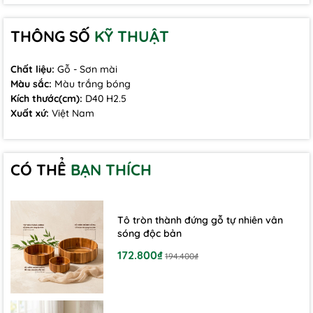
THÔNG SỐ
KỸ THUẬT
Chất liệu:
Gỗ - Sơn mài
Màu sắc:
Màu trắng bóng
Kích thước(cm):
D40 H2.5
Xuất xứ:
Việt Nam
CÓ THỂ
BẠN THÍCH
4. ĐẶC ĐIỂM NỔI BẬT
- Thiết kế bo cánh hoa mềm mại, tạo cảm giác sang
Tô tròn thành đứng gỗ tự nhiên vân
trọng và tinh tế.
sóng độc bản
- Kiểu dáng: hoa nhọn tròn dễ phối với nhiều phong
172.800₫
194.400₫
cách decor khác nhau.
- Bề mặt láng mịn, chống bám bụi, dễ lau chùi, trọng
lượng nhẹ.