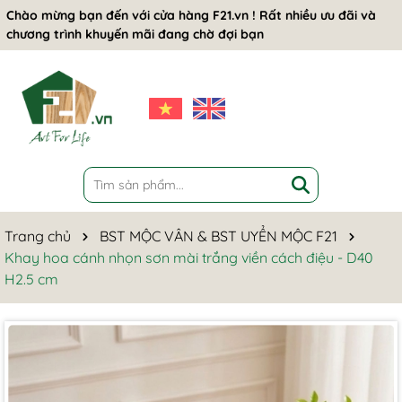
Chào mừng bạn đến với cửa hàng F21.vn ! Rất nhiều ưu đãi và
chương trình khuyến mãi đang chờ đợi bạn
Trang chủ
BST MỘC VÂN & BST UYỂN MỘC F21
Khay hoa cánh nhọn sơn mài trắng viền cách điệu - D40
H2.5 cm