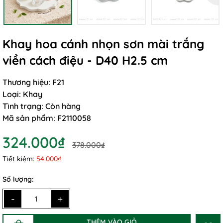
Khay hoa cánh nhọn sơn mài trắng
viền cách điệu - D40 H2.5 cm
Thương hiệu:
F21
Loại:
Khay
Tình trạng:
Còn hàng
Mã sản phẩm:
F2110058
324.000₫
378.000₫
Tiết kiệm:
54.000₫
Số lượng:
-
+
THÊM VÀO GIỎ