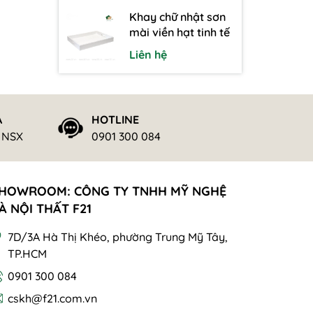
Khay chữ nhật sơn
mài viền hạt tinh tế
Liên hệ
Ả
HOTLINE
ừ NSX
0901 300 084
HOWROOM: CÔNG TY TNHH MỸ NGHỆ
À NỘI THẤT F21
7D/3A Hà Thị Khéo, phường Trung Mỹ Tây,
TP.HCM
0901 300 084
cskh@f21.com.vn