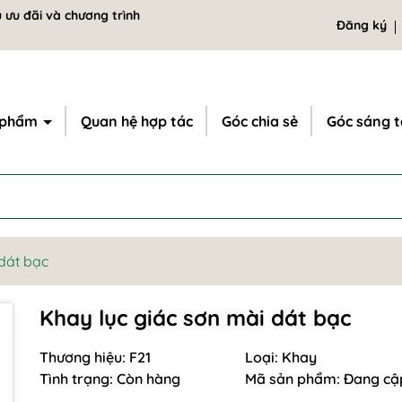
 ưu đãi và chương trình
Đăng ký
 phẩm
Quan hệ hợp tác
Góc chia sẻ
Góc sáng 
 dát bạc
Khay lục giác sơn mài dát bạc
Thương hiệu:
F21
Loại:
Khay
Tình trạng:
Còn hàng
Mã sản phẩm:
Đang cậ