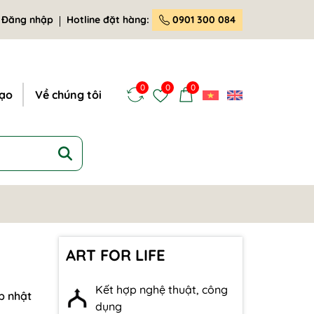
Đăng nhập
Hotline đặt hàng:
0901 300 084
0
0
0
tạo
Về chúng tôi
ART FOR LIFE
Kết hợp nghệ thuật, công
p nhật
dụng