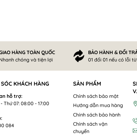
GIAO HÀNG TOÀN QUỐC
BẢO HÀNH & ĐỔI TR
Nhanh chóng và tiện lợi
01 đổi 01 nếu có lỗi t
 SÓC KHÁCH HÀNG
SẢN PHẨM
S
V
an hỗ trợ:
Chính sách bảo mật
- Thứ 07: 08:00 - 17:00
Hướng dẫn mua hàng
Chính sách bảo hành
:
Chính sách vận
00 084
chuyển