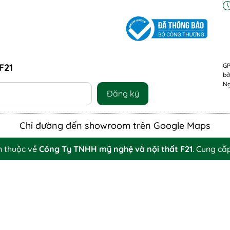
F21
GP
bở
Ng
Đăng ký
Chỉ đường đến showroom trên Google Maps
n thuộc về
Công Ty TNHH mỹ nghệ và nội thất F21
.
Cung cấ