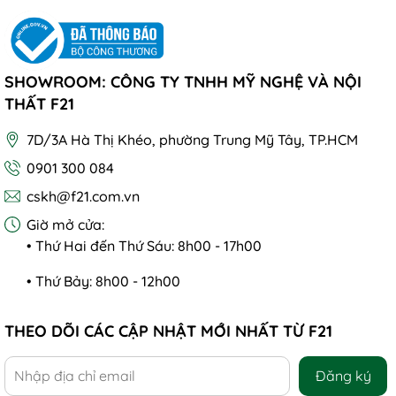
SHOWROOM: CÔNG TY TNHH MỸ NGHỆ VÀ NỘI
THẤT F21
7D/3A Hà Thị Khéo, phường Trung Mỹ Tây, TP.HCM
0901 300 084
cskh@f21.com.vn
Giờ mở cửa:
• Thứ Hai đến Thứ Sáu: 8h00 - 17h00
• Thứ Bảy: 8h00 - 12h00
THEO DÕI CÁC CẬP NHẬT MỚI NHẤT TỪ F21
Đăng ký