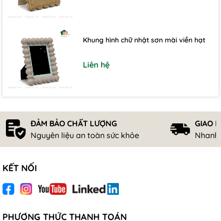
Khung hình chữ nhật sơn mài viền hạt
Liên hệ
ĐẢM BẢO CHẤT LƯỢNG
GIAO 
Nguyên liệu an toàn sức khỏe
Nhanh 
KẾT NỐI
PHƯƠNG THỨC THANH TOÁN