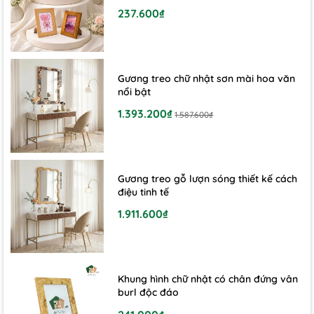
237.600₫
- Không để dưới ánh nắng trực tiếp quá lâu để giữ màu
bền đẹp.
- Tránh va đập mạnh để không làm nứt hoặc móp
khung.
Gương treo chữ nhật sơn mài hoa văn
- Nếu dùng trong combo decor (khay gỗ – nến – hoa),
nổi bật
nên vệ sinh tổng thể định kỳ để giữ góc trang trí luôn
1.393.200₫
mới.
1.587.600₫
Gương treo gỗ lượn sóng thiết kế cách
điệu tinh tế
1.911.600₫
Khung hình chữ nhật có chân đứng vân
burl độc đáo