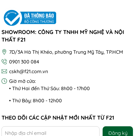
SHOWROOM: CÔNG TY TNHH MỸ NGHỆ VÀ NỘI
THẤT F21
7D/3A Hà Thị Khéo, phường Trung Mỹ Tây, TP.HCM
0901 300 084
cskh@f21.com.vn
Giờ mở cửa:
• Thứ Hai đến Thứ Sáu: 8h00 - 17h00
• Thứ Bảy: 8h00 - 12h00
THEO DÕI CÁC CẬP NHẬT MỚI NHẤT TỪ F21
Đăng ký