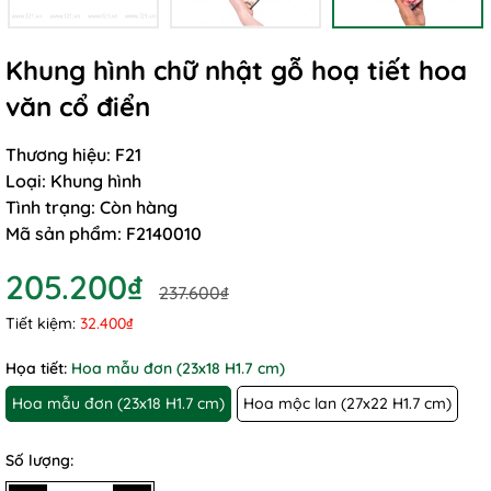
Khung hình chữ nhật gỗ hoạ tiết hoa
văn cổ điển
Thương hiệu:
F21
Loại:
Khung hình
Tình trạng:
Còn hàng
Mã sản phẩm:
F2140010
205.200₫
237.600₫
Tiết kiệm:
32.400₫
Họa tiết:
Hoa mẫu đơn (23x18 H1.7 cm)
Hoa mẫu đơn (23x18 H1.7 cm)
Hoa mộc lan (27x22 H1.7 cm)
Số lượng: