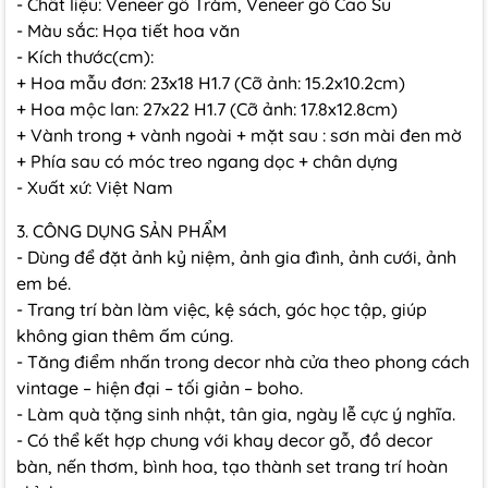
- Chất liệu: Veneer gỗ Tràm, Veneer gỗ Cao Su
- Màu sắc: Họa tiết hoa văn
- Kích thước(cm):
+ Hoa mẫu đơn: 23x18 H1.7 (Cỡ ảnh: 15.2x10.2cm)
+ Hoa mộc lan: 27x22 H1.7 (Cỡ ảnh: 17.8x12.8cm)
+ Vành trong + vành ngoài + mặt sau : sơn mài đen mờ
+ Phía sau có móc treo ngang dọc + chân dựng
- Xuất xứ: Việt Nam
3. CÔNG DỤNG SẢN PHẨM
- Dùng để đặt ảnh kỷ niệm, ảnh gia đình, ảnh cưới, ảnh
em bé.
- Trang trí bàn làm việc, kệ sách, góc học tập, giúp
không gian thêm ấm cúng.
- Tăng điểm nhấn trong decor nhà cửa theo phong cách
vintage – hiện đại – tối giản – boho.
- Làm quà tặng sinh nhật, tân gia, ngày lễ cực ý nghĩa.
- Có thể kết hợp chung với khay decor gỗ, đồ decor
bàn, nến thơm, bình hoa, tạo thành set trang trí hoàn