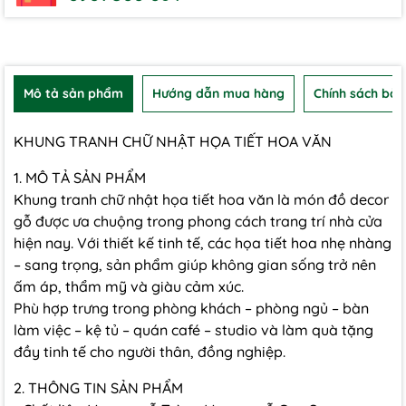
Mô tả sản phẩm
Hướng dẫn mua hàng
Chính sách bảo
KHUNG TRANH CHỮ NHẬT HỌA TIẾT HOA VĂN
1. MÔ TẢ SẢN PHẨM
Khung tranh chữ nhật họa tiết hoa văn là món đồ decor
gỗ được ưa chuộng trong phong cách trang trí nhà cửa
hiện nay. Với thiết kế tinh tế, các họa tiết hoa nhẹ nhàng
– sang trọng, sản phẩm giúp không gian sống trở nên
ấm áp, thẩm mỹ và giàu cảm xúc.
Phù hợp trưng trong phòng khách – phòng ngủ – bàn
làm việc – kệ tủ – quán café – studio và làm quà tặng
đầy tinh tế cho người thân, đồng nghiệp.
2. THÔNG TIN SẢN PHẨM