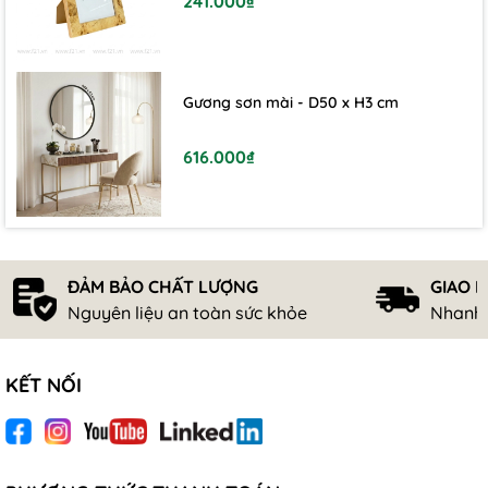
241.000₫
Gương sơn mài - D50 x H3 cm
616.000₫
ĐẢM BẢO CHẤT LƯỢNG
GIAO 
Nguyên liệu an toàn sức khỏe
Nhanh 
KẾT NỐI