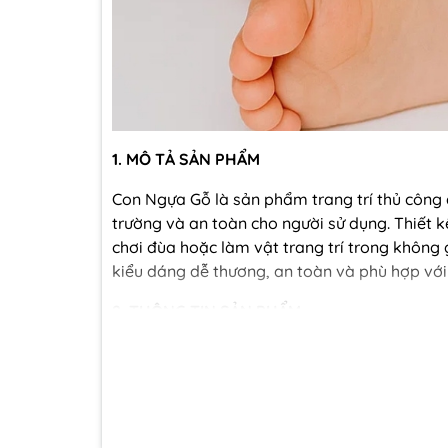
1. MÔ TẢ SẢN PHẨM
Con Ngựa Gỗ là sản phẩm trang trí thủ công 
trường và an toàn cho người sử dụng. Thiết k
chơi đùa hoặc làm vật trang trí trong không 
kiểu dáng dễ thương, an toàn và phù hợp với
2. THÔNG TIN SẢN PHẨM
- Chất liệu: Gỗ cao su
- Màu sắc: Màu gỗ tự nhiên
- Kích thước: D13 x R6 x H12 (cm)