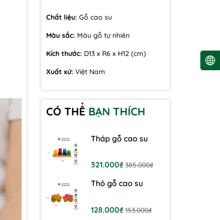
Chất liệu:
Gỗ cao su
Màu sắc:
Màu gỗ tự nhiên
Kích thước:
D13 x R6 x H12 (cm)
Xuất xứ:
Việt Nam
CÓ THỂ
BẠN THÍCH
Tháp gỗ cao su
321.000₫
385.000₫
Thỏ gỗ cao su
128.000₫
153.000₫