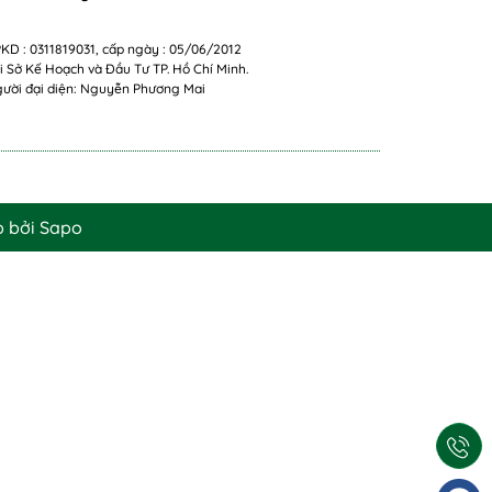
KD : 0311819031, cấp ngày : 05/06/2012
i Sở Kế Hoạch và Đầu Tư TP. Hồ Chí Minh.
ười đại diện: Nguyễn Phương Mai
p bởi
Sapo