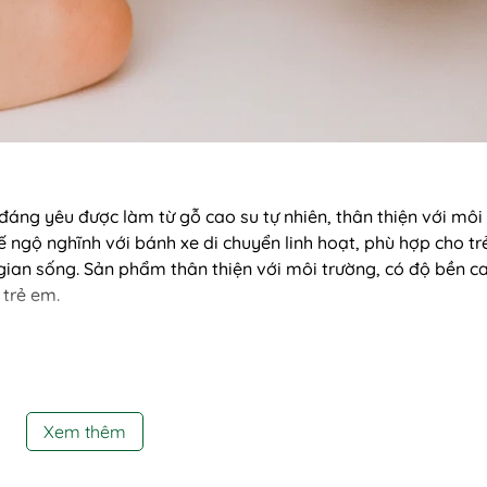
đáng yêu được làm từ gỗ cao su tự nhiên, thân thiện với môi
ế ngộ nghĩnh với bánh xe di chuyển linh hoạt, phù hợp cho tr
gian sống. Sản phẩm thân thiện với môi trường, có độ bền c
 trẻ em.
Xem thêm