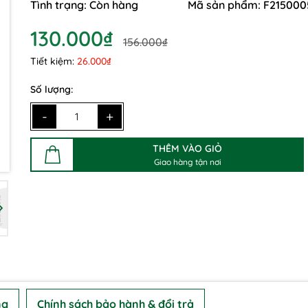
Tình trạng:
Còn hàng
Mã sản phẩm:
F215000
Điều kiện:
130.000₫
156.000₫
Tiết kiệm:
26.000₫
Số lượng:
-
+
THÊM VÀO GIỎ
Giao hàng tận nơi
ng
Chính sách bảo hành & đổi trả