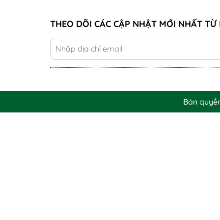
- Gia công tỉ mỉ, mịn màng ở từng chi tiết, đạ
THEO DÕI CÁC CẬP NHẬT MỚI NHẤT TỪ 
Bản quyề