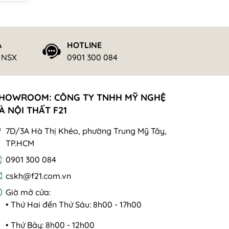
Ả
HOTLINE
n gũi.
ừ NSX
0901 300 084
HOWROOM: CÔNG TY TNHH MỸ NGHỆ
À NỘI THẤT F21
7D/3A Hà Thị Khéo, phường Trung Mỹ Tây,
TP.HCM
0901 300 084
cskh@f21.com.vn
Giờ mở cửa:
• Thứ Hai đến Thứ Sáu: 8h00 - 17h00
• Thứ Bảy: 8h00 - 12h00