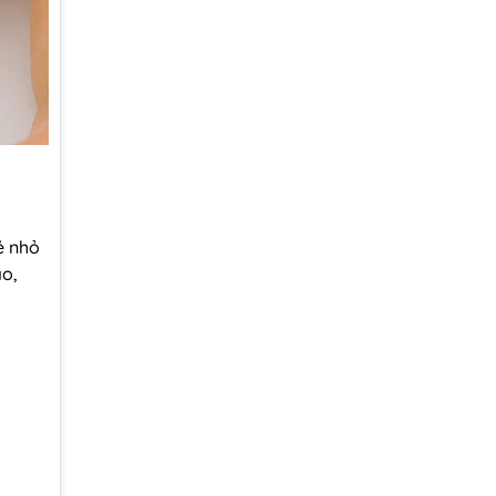
ẻ nhỏ
ao,