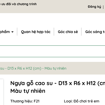
 ưu đãi và chương trình
Đăng ký
 phẩm
Quan hệ hợp tác
Góc chia sẻ
Góc sáng 
u - D13 x R6 x H12 (cm) - Màu tự nhiên
Ngựa gỗ cao su - D13 x R6 x H12 (c
Màu tự nhiên
Mã giảm giá:
Thương hiệu:
F21
Loại:
Đồ chơi trẻ em
Ngày hết hạn: