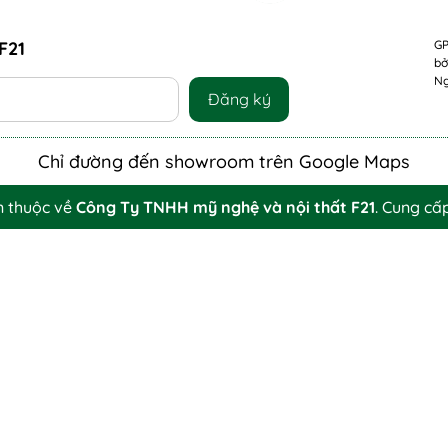
t tiêu chuẩn xuất khẩu.
F21
GP
bở
Ng
Đăng ký
Chỉ đường đến showroom trên Google Maps
n thuộc về
Công Ty TNHH mỹ nghệ và nội thất F21
.
Cung cấ