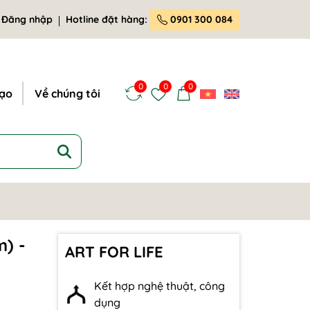
Đăng nhập
Hotline đặt hàng:
0901 300 084
0
0
0
tạo
Về chúng tôi
m) -
ART FOR LIFE
Kết hợp nghệ thuật, công
dụng