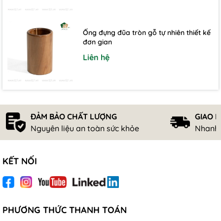
Ống đựng đũa tròn gỗ tự nhiên thiết kế
đơn gian
Liên hệ
ĐẢM BẢO CHẤT LƯỢNG
GIAO 
Nguyên liệu an toàn sức khỏe
Nhanh 
KẾT NỐI
PHƯƠNG THỨC THANH TOÁN