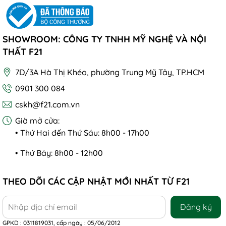
SHOWROOM: CÔNG TY TNHH MỸ NGHỆ VÀ NỘI
THẤT F21
7D/3A Hà Thị Khéo, phường Trung Mỹ Tây, TP.HCM
0901 300 084
cskh@f21.com.vn
Giờ mở cửa:
• Thứ Hai đến Thứ Sáu: 8h00 - 17h00
• Thứ Bảy: 8h00 - 12h00
THEO DÕI CÁC CẬP NHẬT MỚI NHẤT TỪ F21
Đăng ký
GPKD : 0311819031, cấp ngày : 05/06/2012