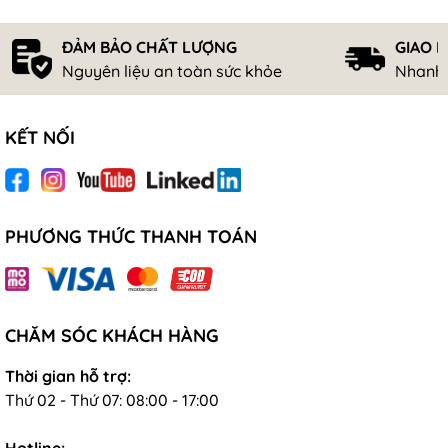
ĐẢM BẢO CHẤT LƯỢNG
GIAO 
Nguyên liệu an toàn sức khỏe
Nhanh 
KẾT NỐI
PHƯƠNG THỨC THANH TOÁN
CHĂM SÓC KHÁCH HÀNG
Thời gian hỗ trợ:
Thứ 02 - Thứ 07: 08:00 - 17:00
Hotline: