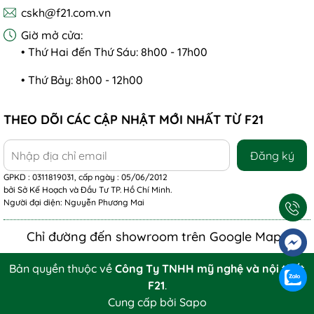
cskh@f21.com.vn
Giờ mở cửa:
• Thứ Hai đến Thứ Sáu: 8h00 - 17h00
• Thứ Bảy: 8h00 - 12h00
THEO DÕI CÁC CẬP NHẬT MỚI NHẤT TỪ F21
Đăng ký
GPKD : 0311819031, cấp ngày : 05/06/2012
bởi Sở Kế Hoạch và Đầu Tư TP. Hồ Chí Minh.
Người đại diện: Nguyễn Phương Mai
Chỉ đường đến showroom trên Google Maps
Bản quyền thuộc về
Công Ty TNHH mỹ nghệ và nội thất
F21
.
Cung cấp bởi
Sapo