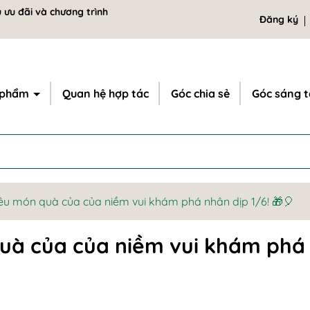
 ưu đãi và chương trình
Đăng ký
 phẩm
Quan hệ hợp tác
Góc chia sẻ
Góc sáng 
êu món quà của của niềm vui khám phá nhân dịp 1/6! 🎁🎈
quà của của niềm vui khám phá