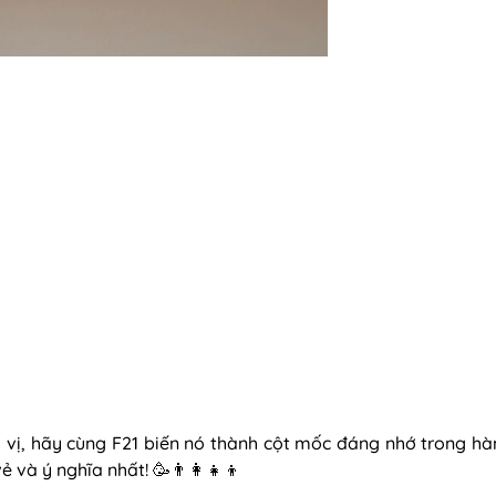
 vị, hãy cùng F21 biến nó thành cột mốc đáng nhớ trong hàn
và ý nghĩa nhất! 🥳👨‍👩‍👧‍👦