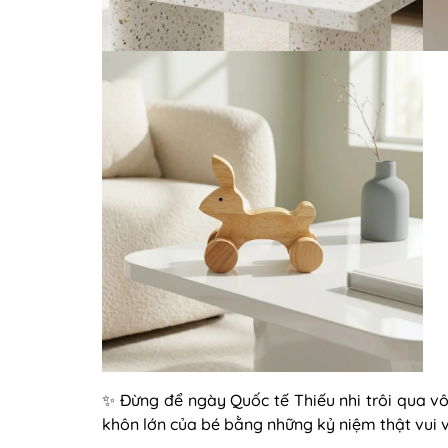
✨ Đừng để ngày Quốc tế Thiếu nhi trôi qua vô
khôn lớn của bé bằng những kỷ niệm thật vui vẻ 