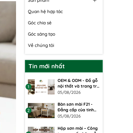
Sản phẩm
Quan hệ hợp tác
Góc chia sẻ
Góc sáng tạo
Về chúng tôi
Tin mới nhất
OEM & ODM - Đồ gỗ
nội thất và trang trí
1
theo yêu cầu
05/08/2026
Bàn sơn mài F21 -
Đẳng cấp của tinh
2
hoa thủ công mỹ
05/08/2026
nghệ Việt
Hộp sơn mài – Công