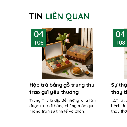
TIN
LIÊN QUAN
04
04
T08
T08
Hộp trà bằng gỗ trung thu
Sự thậ
trao gửi yêu thương
thay t
hỏng 
Trung Thu là dịp để những lời tri ân
⚠️Thớt 
được trao đi bằng những món quà
bệnh đe
mang trọn sự tinh tế và chân
thay thớ
thành. Không chỉ đựng bánh/trà, mỗi
sức khỏe
chiếc hộp...