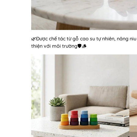
🌿Được chế tác từ gỗ cao su tự nhiên, nâng ni
thiện với môi trường🛡️🪵