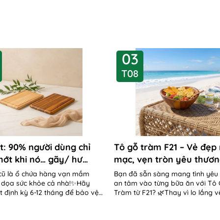
03
T08
t: 90% người dùng chỉ
Tô gỗ tràm F21 – Vẻ đẹp
hớt khi nó… gãy/ hư
mạc, vẹn tròn yêu thươ
nặng😳
cũ là ổ chứa hàng vạn mầm
Bạn đã sẵn sàng mang tình yêu 
 dọa sức khỏe cả nhà!✨Hãy
an tâm vào từng bữa ăn với Tô
t định kỳ 6-12 tháng để bảo vệ
Tràm từ F21? 🌿Thay vì lo lắng v
 gia đình ngay hôm...
nhựa hay chén...