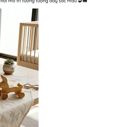
 khơi mở trí tưởng tượng đầy sắc màu 🧩🚂