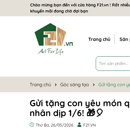
Chào mừng bạn đến với cửa hàng F21.vn ! Rất nhiều
khuyến mãi đang chờ đợi bạn
Trang chủ
Sản
Trang chủ
Góc sáng tạo
Gửi tặng con y
Gửi tặng con yêu món 
nhân dịp 1/6! 🎁🎈
Thứ Ba, 26/05/2026
F21.VN