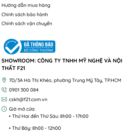
Hướng dẫn mua hàng
Chính sách bảo hành
Chính sách vận chuyển
SHOWROOM: CÔNG TY TNHH MỸ NGHỆ VÀ NỘI
THẤT F21
7D/3A Hà Thị Khéo, phường Trung Mỹ Tây, TP.HCM
0901 300 084
cskh@f21.com.vn
Giờ mở cửa:
• Thứ Hai đến Thứ Sáu: 8h00 - 17h00
• Thứ Bảy: 8h00 - 12h00