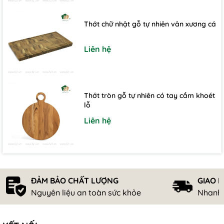
Thớt chữ nhật gỗ tự nhiên vân xương cá
Liên hệ
Thớt tròn gỗ tự nhiên có tay cầm khoét
lỗ
Liên hệ
ĐẢM BẢO CHẤT LƯỢNG
GIAO 
Nguyên liệu an toàn sức khỏe
Nhanh 