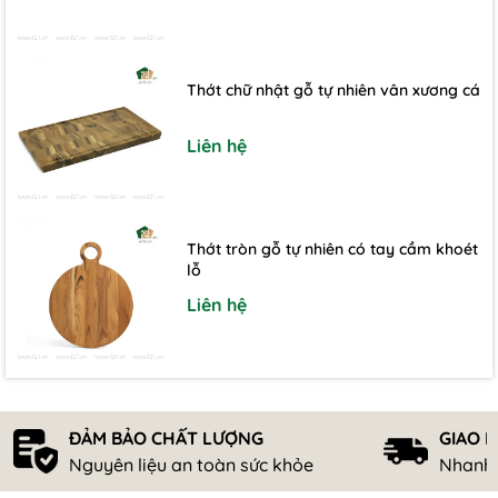
Thớt chữ nhật gỗ tự nhiên vân xương cá
Liên hệ
Thớt tròn gỗ tự nhiên có tay cầm khoét
lỗ
Liên hệ
ĐẢM BẢO CHẤT LƯỢNG
GIAO 
Nguyên liệu an toàn sức khỏe
Nhanh 