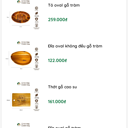
Tô oval gỗ tràm
259.000₫
Đĩa oval không đều gỗ tràm
122.000₫
Thớt gỗ cao su
161.000₫
5. HƯỚNG DẪN BẢO QUẢN SẢN PHẨM
Đĩa oval gỗ tràm