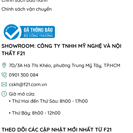
Chính sách vận chuyển
SHOWROOM: CÔNG TY TNHH MỸ NGHỆ VÀ NỘI
THẤT F21
7D/3A Hà Thị Khéo, phường Trung Mỹ Tây, TP.HCM
0901 300 084
cskh@f21.com.vn
Giờ mở cửa:
• Thứ Hai đến Thứ Sáu: 8h00 - 17h00
• Thứ Bảy: 8h00 - 12h00
THEO DÕI CÁC CẬP NHẬT MỚI NHẤT TỪ F21