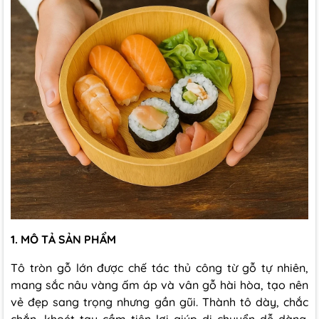
1. MÔ TẢ SẢN PHẨM
Tô tròn gỗ lớn được chế tác thủ công từ gỗ tự nhiên,
mang sắc nâu vàng ấm áp và vân gỗ hài hòa, tạo nên
vẻ đẹp sang trọng nhưng gần gũi. Thành tô dày, chắc