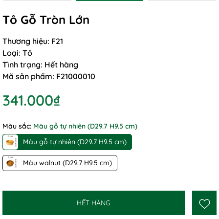
Tô Gỗ Tròn Lớn
Thương hiệu:
F21
Loại:
Tô
Tình trạng:
Hết hàng
Mã sản phẩm:
F21000010
341.000₫
Màu sắc:
Màu gỗ tự nhiên (D29.7 H9.5 cm)
Màu gỗ tự nhiên (D29.7 H9.5 cm)
Màu walnut (D29.7 H9.5 cm)
HẾT HÀNG