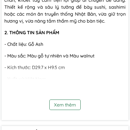
chắn, khoét tay cầm tiện lợi giúp di chuyển dễ dàng.
Thiết kế rộng và sâu lý tưởng để bày sushi, sashimi
hoặc các món ăn truyền thống Nhật Bản, vừa giữ trọn
hương vị, vừa nâng tầm thẩm mỹ cho bàn tiệc.
2. THÔNG TIN SẢN PHẨM
- Chất liệu: Gỗ Ash
- Màu sắc: Màu gỗ tự nhiên và Màu walnut
- Kích thước: D29.7 x H9.5 cm
- Xuất xứ: Việt Nam
3. CÔNG DỤNG SẢN PHẨM
- Dùng để bày sushi, sashimi, tempura hoặc các món ăn
Xem thêm
phong cách Á – Âu.
- Phù hợp cho nhà hàng Nhật, quán ăn, tiệc gia đình hay
trang trí bàn tiệc sang trọng.