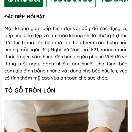
Mô tả sản phẩm
Hướng dẫn mua hàng
Chính sách bảo
ĐẶC ĐIỂM NỔI BẬT
Một không gian bếp hiện đại với đầy đủ các dụng cụ
bếp núc bền đẹp và an toàn không chỉ là những trợ thủ
đắc lực trong căn bếp mà còn tiếp thêm cảm hứng nấu
nướng mỗi ngày. Mỹ Nghệ và Nội Thất F21, mong muốn
được truyền cảm hứng đến hàng ngàn phụ nữ Việt đã và
đang mỗi ngày dành nhiều tâm huyết cho từng bữa
cơm gia đình bằng những vật dụng nhà bếp hữu ích, vừa
có tính thẩm mỹ cao vừa an toàn cho sức khỏe.
TÔ GỖ TRÒN LỚN