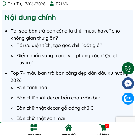
Thứ Tư, 17/06/2026
F21.VN
Nội dung chính
Tại sao bàn trà ban công là thứ "must-have" cho
không gian thư giãn?
Tối ưu diện tích, tạo góc chill "đắt giá"
Điểm nhấn sang trọng với phong cách "Quiet
Luxury"
Top 7+ mẫu bàn trà ban công đẹp dẫn đầu xu hướng
2026
Bàn cánh hoa
Bàn chữ nhật decor bốn chân vân burl
Bàn chữ nhật decor gỗ dáng chữ C
Bàn chữ nhật sơn mài
0
Bàn tròn sơn mài 3 chân
Danh mục
Trang chủ
Giỏ hàng