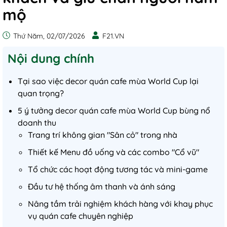
mộ
Thứ Năm, 02/07/2026
F21.VN
Nội dung chính
Tại sao việc decor quán cafe mùa World Cup lại
quan trọng?
5 ý tưởng decor quán cafe mùa World Cup bùng nổ
doanh thu
Trang trí không gian "Sân cỏ" trong nhà
Thiết kế Menu đồ uống và các combo "Cổ vũ"
Tổ chức các hoạt động tương tác và mini-game
Đầu tư hệ thống âm thanh và ánh sáng
Nâng tầm trải nghiệm khách hàng với khay phục
vụ quán cafe chuyên nghiệp