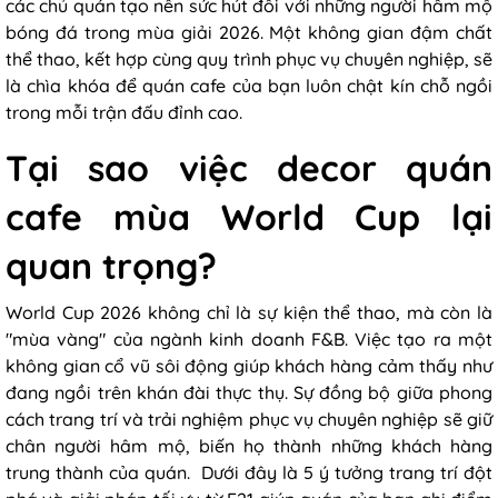
các chủ quán tạo nên sức hút đối với những người hâm mộ
bóng đá trong mùa giải 2026. Một không gian đậm chất
thể thao, kết hợp cùng quy trình phục vụ chuyên nghiệp, sẽ
là chìa khóa để quán cafe của bạn luôn chật kín chỗ ngồi
trong mỗi trận đấu đỉnh cao.
Tại sao việc decor quán
cafe mùa World Cup lại
quan trọng?
World Cup 2026 không chỉ là sự kiện thể thao, mà còn là
"mùa vàng" của ngành kinh doanh F&B. Việc tạo ra một
không gian cổ vũ sôi động giúp khách hàng cảm thấy như
đang ngồi trên khán đài thực thụ. Sự đồng bộ giữa phong
cách trang trí và trải nghiệm phục vụ chuyên nghiệp sẽ giữ
chân người hâm mộ, biến họ thành những khách hàng
trung thành của quán. Dưới đây là 5 ý tưởng trang trí đột