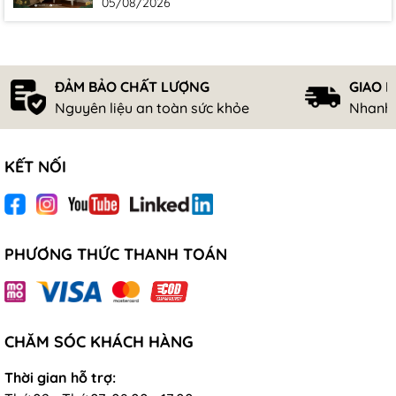
05/08/2026
ĐẢM BẢO CHẤT LƯỢNG
GIAO 
Nguyên liệu an toàn sức khỏe
Nhanh 
KẾT NỐI
PHƯƠNG THỨC THANH TOÁN
CHĂM SÓC KHÁCH HÀNG
Thời gian hỗ trợ: