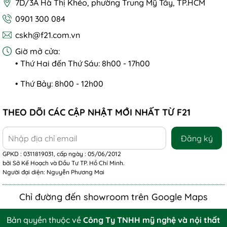
7D/3A Hà Thị Khéo, phường Trung Mỹ Tây, TP.HCM
0901 300 084
cskh@f21.com.vn
Giờ mở cửa:
• Thứ Hai đến Thứ Sáu: 8h00 - 17h00
• Thứ Bảy: 8h00 - 12h00
THEO DÕI CÁC CẬP NHẬT MỚI NHẤT TỪ F21
Đăng ký
GPKD : 0311819031, cấp ngày : 05/06/2012
bởi Sở Kế Hoạch và Đầu Tư TP. Hồ Chí Minh.
Người đại diện: Nguyễn Phương Mai
Chỉ đường đến showroom trên Google Maps
Bản quyền thuộc về
Công Ty TNHH mỹ nghệ và nội thất