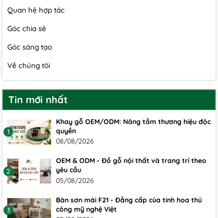
Quan hệ hợp tác
Góc chia sẻ
Góc sáng tạo
Về chúng tôi
Tin mới nhất
Khay gỗ OEM/ODM: Nâng tầm thương hiệu độc
quyền
1
08/08/2026
OEM & ODM - Đồ gỗ nội thất và trang trí theo
yêu cầu
2
05/08/2026
Bàn sơn mài F21 - Đẳng cấp của tinh hoa thủ
công mỹ nghệ Việt
3