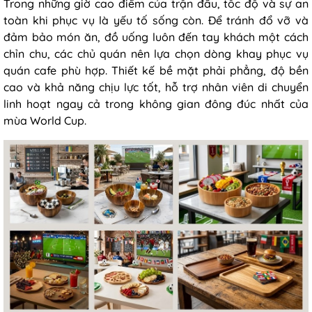
Trong những giờ cao điểm của trận đấu, tốc độ và sự an
toàn khi phục vụ là yếu tố sống còn. Để tránh đổ vỡ và
đảm bảo món ăn, đồ uống luôn đến tay khách một cách
chỉn chu, các chủ quán nên lựa chọn dòng khay phục vụ
quán cafe phù hợp. Thiết kế bề mặt phải phẳng, độ bền
cao và khả năng chịu lực tốt, hỗ trợ nhân viên di chuyển
linh hoạt ngay cả trong không gian đông đúc nhất của
mùa World Cup.