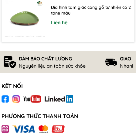
Đĩa hình tam giác cong gỗ tự nhiên có 2
tone màu
Liên hệ
ĐẢM BẢO CHẤT LƯỢNG
GIAO 
Nguyên liệu an toàn sức khỏe
Nhanh 
KẾT NỐI
PHƯƠNG THỨC THANH TOÁN