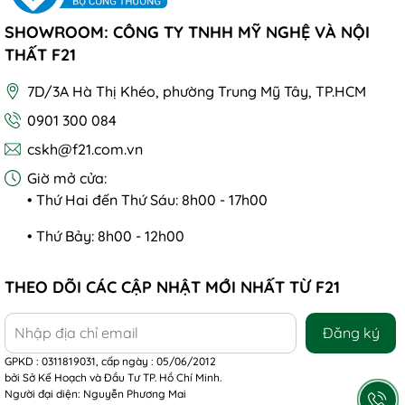
SHOWROOM: CÔNG TY TNHH MỸ NGHỆ VÀ NỘI
THẤT F21
7D/3A Hà Thị Khéo, phường Trung Mỹ Tây, TP.HCM
0901 300 084
cskh@f21.com.vn
Giờ mở cửa:
• Thứ Hai đến Thứ Sáu: 8h00 - 17h00
• Thứ Bảy: 8h00 - 12h00
THEO DÕI CÁC CẬP NHẬT MỚI NHẤT TỪ F21
Đăng ký
GPKD : 0311819031, cấp ngày : 05/06/2012
bởi Sở Kế Hoạch và Đầu Tư TP. Hồ Chí Minh.
Người đại diện: Nguyễn Phương Mai