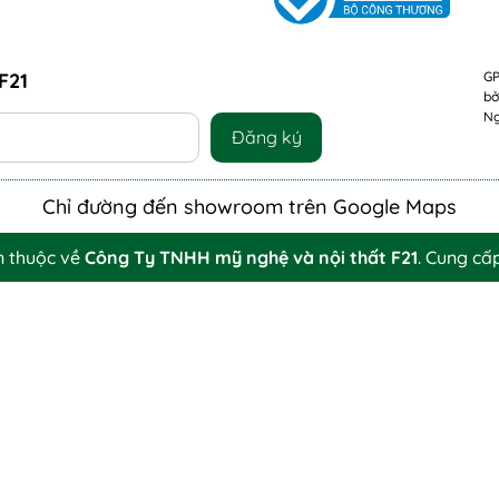
F21
GP
bở
Ng
Đăng ký
Chỉ đường đến showroom trên Google Maps
n thuộc về
Công Ty TNHH mỹ nghệ và nội thất F21
.
Cung cấ