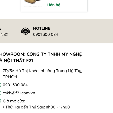
Liên hệ
Ả
HOTLINE
ừ NSX
0901 300 084
HOWROOM: CÔNG TY TNHH MỸ NGHỆ
À NỘI THẤT F21
7D/3A Hà Thị Khéo, phường Trung Mỹ Tây,
TP.HCM
0901 300 084
cskh@f21.com.vn
Giờ mở cửa:
• Thứ Hai đến Thứ Sáu: 8h00 - 17h00