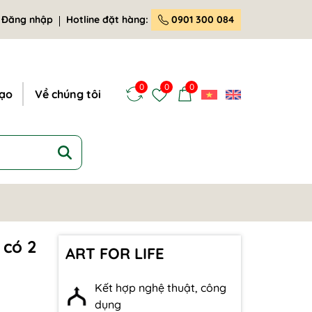
Đăng nhập
Hotline đặt hàng:
0901 300 084
0
0
0
tạo
Về chúng tôi
 có 2
ART FOR LIFE
Kết hợp nghệ thuật, công
dụng