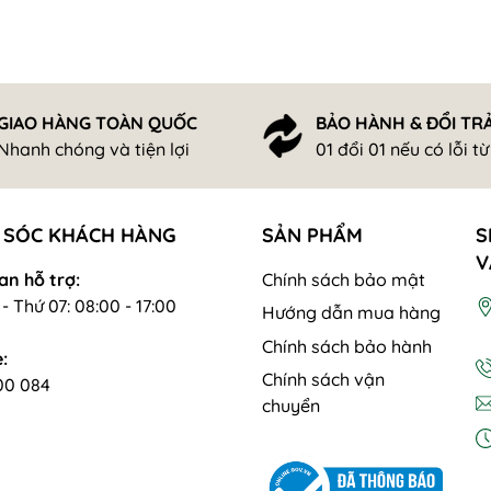
GIAO HÀNG TOÀN QUỐC
BẢO HÀNH & ĐỔI TR
Nhanh chóng và tiện lợi
01 đổi 01 nếu có lỗi t
 SÓC KHÁCH HÀNG
SẢN PHẨM
S
V
an hỗ trợ:
Chính sách bảo mật
- Thứ 07: 08:00 - 17:00
Hướng dẫn mua hàng
Chính sách bảo hành
:
Chính sách vận
00 084
chuyển