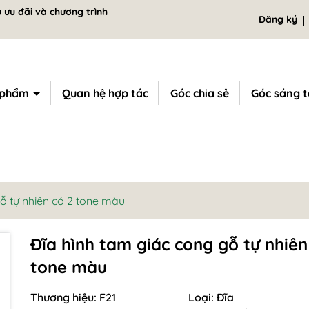
 ưu đãi và chương trình
Đăng ký
 phẩm
Quan hệ hợp tác
Góc chia sẻ
Góc sáng 
ỗ tự nhiên có 2 tone màu
Đĩa hình tam giác cong gỗ tự nhiên
tone màu
Thương hiệu:
F21
Loại:
Đĩa