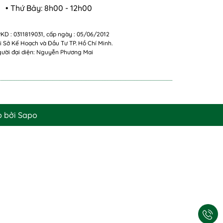
• Thứ Bảy: 8h00 - 12h00
KD : 0311819031, cấp ngày : 05/06/2012
i Sở Kế Hoạch và Đầu Tư TP. Hồ Chí Minh.
ười đại diện: Nguyễn Phương Mai
p bởi
Sapo