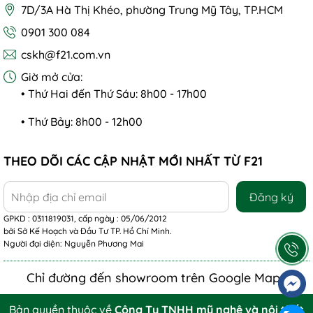
7D/3A Hà Thị Khéo, phường Trung Mỹ Tây, TP.HCM
0901 300 084
cskh@f21.com.vn
Giờ mở cửa:
• Thứ Hai đến Thứ Sáu: 8h00 - 17h00
• Thứ Bảy: 8h00 - 12h00
THEO DÕI CÁC CẬP NHẬT MỚI NHẤT TỪ F21
Đăng ký
GPKD : 0311819031, cấp ngày : 05/06/2012
bởi Sở Kế Hoạch và Đầu Tư TP. Hồ Chí Minh.
Người đại diện: Nguyễn Phương Mai
Chỉ đường đến showroom trên Google Maps
Bản quyền thuộc về
Công Ty TNHH mỹ nghệ và nội thất