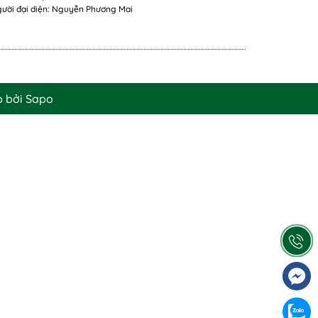
ười đại diện: Nguyễn Phương Mai
p bởi
Sapo