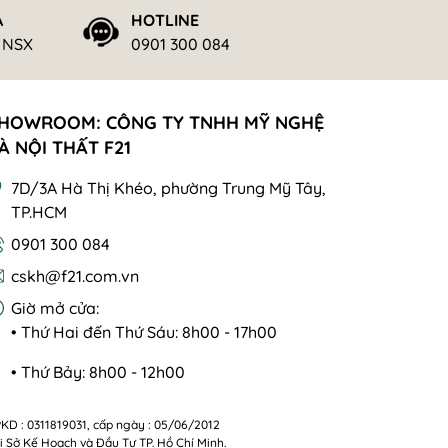
Ả
HOTLINE
ừ NSX
0901 300 084
HOWROOM: CÔNG TY TNHH MỸ NGHỆ
À NỘI THẤT F21
7D/3A Hà Thị Khéo, phường Trung Mỹ Tây,
TP.HCM
0901 300 084
cskh@f21.com.vn
Giờ mở cửa:
• Thứ Hai đến Thứ Sáu: 8h00 - 17h00
• Thứ Bảy: 8h00 - 12h00
KD : 0311819031, cấp ngày : 05/06/2012
i Sở Kế Hoạch và Đầu Tư TP. Hồ Chí Minh.