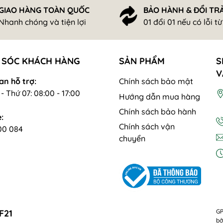
GIAO HÀNG TOÀN QUỐC
BẢO HÀNH & ĐỔI TR
Nhanh chóng và tiện lợi
01 đổi 01 nếu có lỗi t
 SÓC KHÁCH HÀNG
SẢN PHẨM
S
V
an hỗ trợ:
Chính sách bảo mật
- Thứ 07: 08:00 - 17:00
Hướng dẫn mua hàng
Chính sách bảo hành
:
Chính sách vận
00 084
chuyển
F21
GP
bở