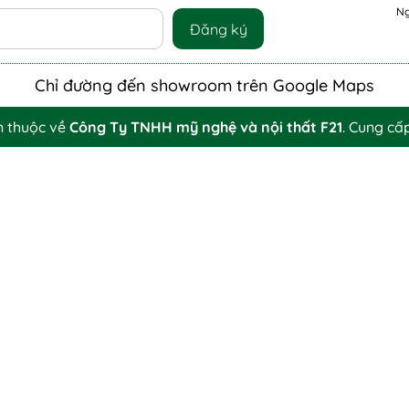
Ng
Đăng ký
Chỉ đường đến showroom trên Google Maps
n thuộc về
Công Ty TNHH mỹ nghệ và nội thất F21
.
Cung cấ