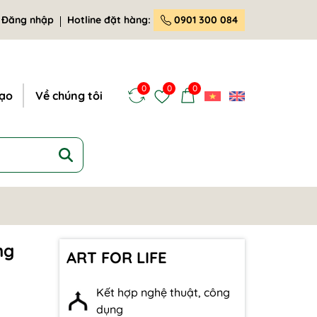
Đăng nhập
Hotline đặt hàng:
0901 300 084
0
0
0
tạo
Về chúng tôi
ng
ART FOR LIFE
Kết hợp nghệ thuật, công
dụng