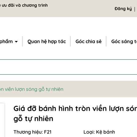
 ưu đãi và chương trình
Đăng ký
 phẩm
Quan hệ hợp tác
Góc chia sẻ
Góc sáng 
òn viền lượn sóng gỗ tự nhiên
Giá đỡ bánh hình tròn viền lượn só
gỗ tự nhiên
Thương hiệu:
F21
Loại:
Kệ bánh