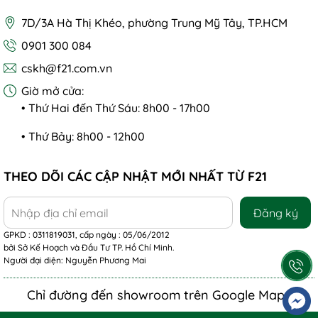
7D/3A Hà Thị Khéo, phường Trung Mỹ Tây, TP.HCM
0901 300 084
cskh@f21.com.vn
Giờ mở cửa:
• Thứ Hai đến Thứ Sáu: 8h00 - 17h00
• Thứ Bảy: 8h00 - 12h00
THEO DÕI CÁC CẬP NHẬT MỚI NHẤT TỪ F21
Đăng ký
GPKD : 0311819031, cấp ngày : 05/06/2012
bởi Sở Kế Hoạch và Đầu Tư TP. Hồ Chí Minh.
Người đại diện: Nguyễn Phương Mai
Chỉ đường đến showroom trên Google Maps