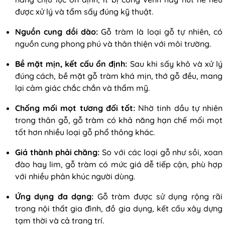
được xử lý và tẩm sấy đúng kỹ thuật.
Nguồn cung dồi dào
:
Gỗ tràm là loại gỗ tự nhiên, có
nguồn cung phong phú và thân thiện với môi trường.
Bề mặt mịn, kết cấu ổn định:
Sau khi sấy khô và xử lý
đúng cách, bề mặt gỗ tràm khá mịn, thớ gỗ đều, mang
lại cảm giác chắc chắn và thẩm mỹ.
Chống mối mọt tương đối tốt
:
Nhờ tinh dầu tự nhiên
trong thân gỗ, gỗ tràm có khả năng hạn chế mối mọt
tốt hơn nhiều loại gỗ phổ thông khác.
Giá thành phải chăng
:
So với các loại gỗ như sồi, xoan
đào hay lim, gỗ tràm có mức giá dễ tiếp cận, phù hợp
với nhiều phân khúc người dùng.
Ứng dụng đa dạng
:
Gỗ tràm được sử dụng rộng rãi
trong nội thất gia đình, đồ gia dụng, kết cấu xây dựng
tạm thời và cả trang trí.