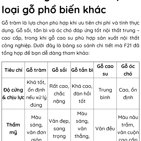
loại gỗ phổ biến khác
Gỗ tràm là lựa chọn phù hợp khi ưu tiên chi phí và tính thực
dụng. Gỗ sồi, tần bì và óc chó đáp ứng tốt nội thất trung –
cao cấp, trong khi gỗ cao su phù hợp sản xuất nội thất
công nghiệp. Dưới đây là bảng so sánh chi tiết mà F21 đã
tổng hợp để bạn dễ dàng tham khảo:
Gỗ cao
Gỗ óc
Tiêu chí
Gỗ tràm
Gỗ sồi
Gỗ tần bì
su
chó
Khá tốt,
Rất cao,
Khá cao,
Độ cứng
ổn định
Trung
Cao, ổn
chắc
đàn hồi
& chịu lực
nếu xử lý
bình
định
nặng
tốt
đúng
Màu
Màu
Màu nâu
Vân đẹp,
sáng,
Thẩm
sáng,
trầm,
sang
vân
Vân đều
mỹ
vân đơn
vân cuộn
trọng
thẳng,
giản
cao cấp