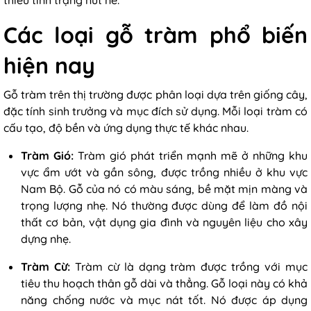
Các loại gỗ tràm phổ biến
hiện nay
Gỗ tràm trên thị trường được phân loại dựa trên giống cây,
đặc tính sinh trưởng và mục đích sử dụng. Mỗi loại tràm có
cấu tạo, độ bền và ứng dụng thực tế khác nhau.
Tràm Gió:
Tràm gió phát triển mạnh mẽ ở những khu
vực ẩm ướt và gần sông, được trồng nhiều ở khu vực
Nam Bộ. Gỗ của nó có màu sáng, bề mặt mịn màng và
trọng lượng nhẹ. Nó thường được dùng để làm đồ nội
thất cơ bản, vật dụng gia đình và nguyên liệu cho xây
dựng nhẹ.
Tràm Cừ:
Tràm cừ là dạng tràm được trồng với mục
tiêu thu hoạch thân gỗ dài và thẳng. Gỗ loại này có khả
năng chống nước và mục nát tốt. Nó được áp dụng