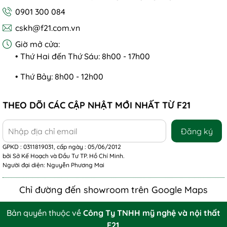
0901 300 084
cskh@f21.com.vn
Giờ mở cửa:
• Thứ Hai đến Thứ Sáu: 8h00 - 17h00
• Thứ Bảy: 8h00 - 12h00
THEO DÕI CÁC CẬP NHẬT MỚI NHẤT TỪ F21
Đăng ký
GPKD : 0311819031, cấp ngày : 05/06/2012
bởi Sở Kế Hoạch và Đầu Tư TP. Hồ Chí Minh.
Người đại diện: Nguyễn Phương Mai
Chỉ đường đến showroom trên Google Maps
Bản quyền thuộc về
Công Ty TNHH mỹ nghệ và nội thất
F21
.