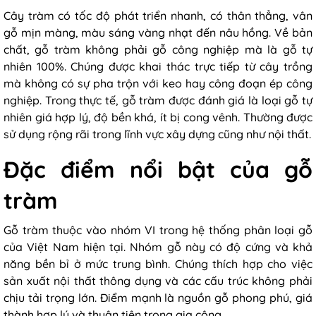
Cây tràm có tốc độ phát triển nhanh, có thân thẳng, vân
gỗ mịn màng, màu sáng vàng nhạt đến nâu hồng. Về bản
chất, gỗ tràm không phải gỗ công nghiệp mà là gỗ tự
nhiên 100%. Chúng được khai thác trực tiếp từ cây trồng
mà không có sự pha trộn với keo hay công đoạn ép công
nghiệp. Trong thực tế, gỗ tràm được đánh giá là loại gỗ tự
nhiên giá hợp lý, độ bền khá, ít bị cong vênh. Thường được
sử dụng rộng rãi trong lĩnh vực xây dựng cũng như nội thất.
Đặc điểm nổi bật của gỗ
tràm
Gỗ tràm thuộc vào nhóm VI trong hệ thống phân loại gỗ
của Việt Nam hiện tại. Nhóm gỗ này có độ cứng và khả
năng bền bỉ ở mức trung bình. Chúng thích hợp cho việc
sản xuất nội thất thông dụng và các cấu trúc không phải
chịu tải trọng lớn. Điểm mạnh là nguồn gỗ phong phú, giá
thành hợp lý và thuận tiện trong gia công.