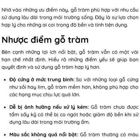
Nhờ vào những ưu điểm này, gỗ tràm phù hợp với nhu cầu
sử dụng lâu dài trong môi trường sống. Đây là sự lựa chọn
hợp lý cho những ai coi trọng độ bền và tính tiện dụng.
Nhược điểm gỗ tràm
Bên cạnh những lợi ích nổi bật, gỗ tràm vẫn có một vài
hạn chế nhất định. Hiểu rõ những điểm yếu sẽ giúp bạn
quyết định và sử dụng gỗ tràm hợp lý hơn.
Độ cứng ở mức trung bình
:
So với những loại gỗ cứng
như sồi hay lim, gỗ tràm mềm hơn, không phù hợp cho
các hạng mục chịu lực quá lớn.
Dễ bị ảnh hưởng nếu xử lý kém
:
Gỗ tràm chưa được
tẩm sấy kỹ có thể bị co ngót hoặc giảm độ bền khi sử
dụng lâu dài trong môi trường ẩm.
Màu sắc không quá nổi bật
:
Gỗ tràm thường có màu