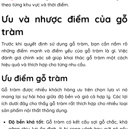
theo từng khu vực và thời điểm.
Ưu và nhược điểm của gỗ
tràm
Trước khi quyết định sử dụng gỗ tràm, bạn cần nắm rõ
những điểm mạnh và điểm yếu của gỗ tràm là gì. Việc
đánh giá chính xác sẽ giúp khai thác gỗ tràm một cách
hiệu quả và thích hợp cho từng nhu cầu.
Ưu điểm gỗ tràm
Gỗ tràm được nhiều khách hàng ưu tiên chọn lựa vì nó
mang lại sự hài hòa giữa độ bền và giá cả hợp lý. Các lợi
ích dưới đây cho thấy gỗ tràm rất thích hợp cho nhiều loại
sản phẩm nội thất thông dụng.
Độ bền khá tốt:
Gỗ tràm có kết cấu sợi gỗ chắc, khả
năng chịu lực ổn định, ít bị cong vênh hay nứt nẻ nếu