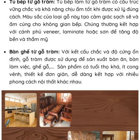
Tủ bếp từ gỗ tràm:
Tủ bếp làm từ gỗ tràm có cấu trúc
vững chắc và khả năng chịu ẩm tốt khi được xử lý đúng
cách. Màu sắc của loại gỗ này tạo cảm giác sạch sẽ và
ấm cúng cho không gian bếp. Chúng thường kết hợp
với cánh phủ veneer, laminate hoặc sơn để tăng độ
bền và thẩm mỹ
Bàn ghế từ gỗ tràm:
Với kết cấu chắc và độ cứng ổn
định, gỗ tràm được sử dụng để sản xuất bàn ăn, bàn
làm việc, ghế gỗ,.... Sản phẩm có tuổi thọ khá, ít cong
vênh, thiết kế đơn giản, dễ dàng kết hợp với nhiều
phong cách nội thất khác nhau.