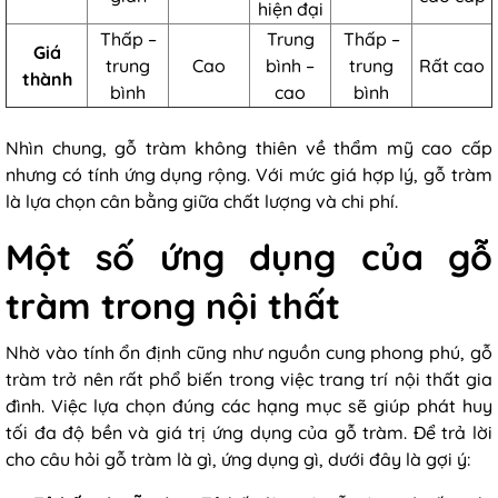
hiện đại
Thấp –
Trung
Thấp –
Giá
trung
Cao
bình –
trung
Rất cao
thành
bình
cao
bình
Nhìn chung, gỗ tràm không thiên về thẩm mỹ cao cấp
nhưng có tính ứng dụng rộng. Với mức giá hợp lý, gỗ tràm
là lựa chọn cân bằng giữa chất lượng và chi phí.
Một số ứng dụng của gỗ
tràm trong nội thất
Nhờ vào tính ổn định cũng như nguồn cung phong phú, gỗ
tràm trở nên rất phổ biến trong việc trang trí nội thất gia
đình. Việc lựa chọn đúng các hạng mục sẽ giúp phát huy
tối đa độ bền và giá trị ứng dụng của gỗ tràm. Để trả lời
cho câu hỏi gỗ tràm là gì, ứng dụng gì, dưới đây là gợi ý: