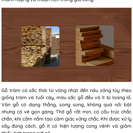
Gỗ tràm có sắc thái từ vàng nhạt đến nâu sáng tùy theo
giống tràm và tuổi cây, màu sắc gỗ đều và ít bị loang lổ.
Vân gỗ có dạng thẳng, song song, không quá nổi bật
nhưng có vẻ gọn gàng. Thớ gỗ rất mịn, có cấu trúc chắc
chắn, khi cầm nắm tạo cảm giác vững chắc. Khi được xử lý
sấy đúng cách, gỗ ít có hiện tượng cong vênh và giảm
thiểu tình trạng nứt nẻ.