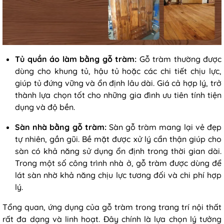
Tủ quần áo làm bằng gỗ tràm:
Gỗ tràm thường được
dùng cho khung tủ, hậu tủ hoặc các chi tiết chịu lực,
giúp tủ đứng vững và ổn định lâu dài. Giá cả hợp lý, trở
thành lựa chọn tốt cho những gia đình ưu tiên tính tiện
dụng và độ bền.
Sàn nhà bằng gỗ tràm:
Sàn gỗ tràm mang lại vẻ đẹp
tự nhiên, gần gũi. Bề mặt được xử lý cẩn thận giúp cho
sàn có khả năng sử dụng ổn định trong thời gian dài.
Trong một số công trình nhà ở, gỗ tràm được dùng để
lát sàn nhờ khả năng chịu lực tương đối và chi phí hợp
lý.
Tổng quan, ứng dụng của gỗ tràm trong trang trí nội thất
rất đa dạng và linh hoạt. Đây chính là lựa chọn lý tưởng