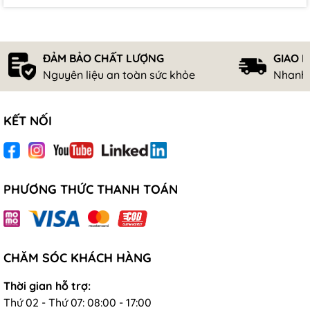
ĐẢM BẢO CHẤT LƯỢNG
GIAO 
Nguyên liệu an toàn sức khỏe
Nhanh 
KẾT NỐI
PHƯƠNG THỨC THANH TOÁN
CHĂM SÓC KHÁCH HÀNG
Thời gian hỗ trợ:
Thứ 02 - Thứ 07: 08:00 - 17:00