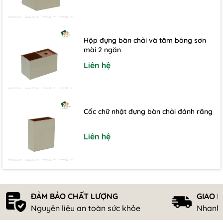
Hộp đựng bàn chải và tăm bông sơn
mài 2 ngăn
Liên hệ
Cốc chữ nhật đựng bàn chải đánh răng
Liên hệ
ĐẢM BẢO CHẤT LƯỢNG
GIAO 
Nguyên liệu an toàn sức khỏe
Nhanh 