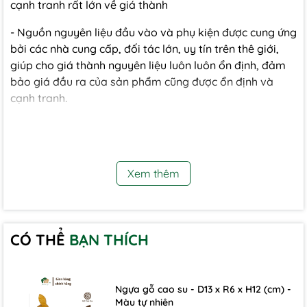
cạnh tranh rất lớn về giá thành
- Nguồn nguyên liệu đầu vào và phụ kiện được cung ứng
bởi các nhà cung cấp, đối tác lớn, uy tín trên thê giới,
giúp cho giá thành nguyên liệu luôn luôn ổn định, đảm
bảo giá đầu ra của sản phẩm cũng được ổn định và
cạnh tranh.
3.Tính năng sản phẩm
- Tủ có 4 cánh cửa được chia thành 2 ngăn chính lớn. Bên
Xem thêm
trong ngăn chính là các ngăn treo quần áo, kệ và hộc tủ
nhỏ để các bé có thể sắp xếp, phân loại quần áo, đồ
dùng của mình một cách khoa học, hợp lý.
CÓ THỂ
BẠN THÍCH
4. Dịch vụ bán hàng tận tâm, chu đáo
Ngựa gỗ cao su - D13 x R6 x H12 (cm) -
- Nội thất F21 luôn đảm báo lợi ích cho khách hàng
Màu tự nhiên