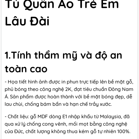
Tủ Quần Áo Trẻ Em
Lâu Đài
1.Tính thẩm mỹ và độ an
toàn cao
- Họa tiết hình ảnh được in phun trực tiếp lên bề mặt gỗ,
phủ bóng theo công nghệ 2K, đạt tiêu chuẩn Đông Nam
Á. Sản phẩm được hoàn thành với bề mặt bóng đẹp, dễ
lau chùi, chống bám bẩn và hạn chế trầy xước.
- Chất liệu: gỗ MDF dòng E1 nhập khẩu từ Malaysia, đã
qua xử lý chống cong vênh, mối mọt bằng công nghệ
của Đức, chất lượng không thua kém gỗ tự nhiên 100%.