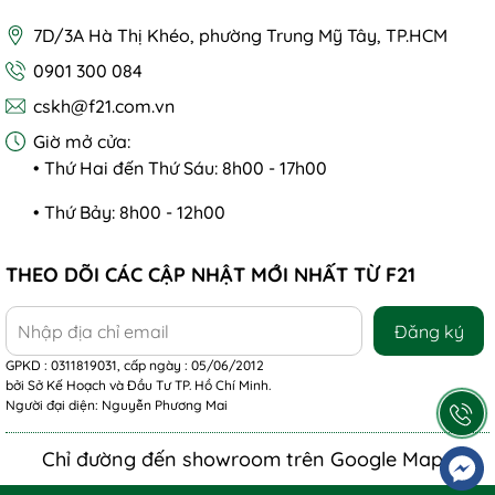
7D/3A Hà Thị Khéo, phường Trung Mỹ Tây, TP.HCM
0901 300 084
cskh@f21.com.vn
Giờ mở cửa:
• Thứ Hai đến Thứ Sáu: 8h00 - 17h00
• Thứ Bảy: 8h00 - 12h00
THEO DÕI CÁC CẬP NHẬT MỚI NHẤT TỪ F21
Đăng ký
GPKD : 0311819031, cấp ngày : 05/06/2012
bởi Sở Kế Hoạch và Đầu Tư TP. Hồ Chí Minh.
Người đại diện: Nguyễn Phương Mai
Chỉ đường đến showroom trên Google Maps